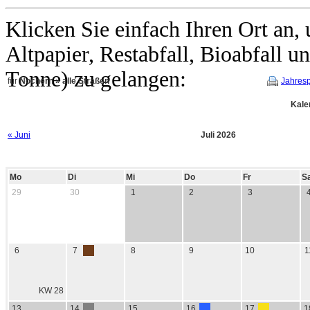
Klicken Sie einfach Ihren Ort an
Altpapier, Restabfall, Bioabfall 
Tonne) zu gelangen:
für
Nochern » alle Straßen
Jahresp
Kale
« Juni
Juli 2026
Mo
Di
Mi
Do
Fr
S
29
30
1
2
3
6
7
8
9
10
1
KW 28
13
14
15
16
17
1