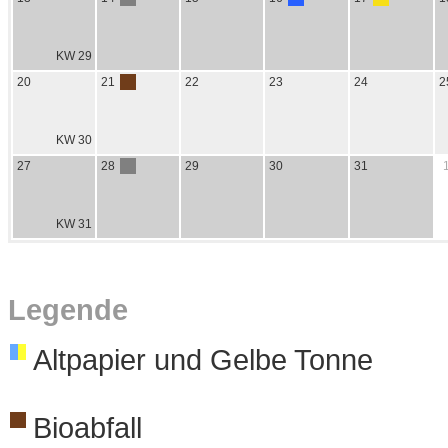
KW 29
20
21
22
23
24
2
KW 30
27
28
29
30
31
KW 31
Legende
Altpapier und Gelbe Tonne
Bioabfall