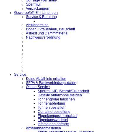
Sonstige Wertstoffe
Sperrmüll
Verpackungen
Gewerbe/öff. Einrichtungen
Service & Beratung
Abfuhrtermine
Boden, Straßenbau, Bauschutt
Asbest und Dämmmaterial
Nachweisverordnung
Service
Keine Abfall-Info erhalten
SEPA & Bankverbindungsdaten
Online-Service
Sperrmüll/[E-]Schrott/Grünschnit
Defekte Abfalltonne melden
Tonnengröße tauschen
Tonnenabholung
Tonnen bestellen
Containerbestellung
Eigenkompostiererrabatt
Eigentumswechsel
Infomaterialanfrage
Abfallannahmestellen