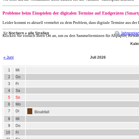
Probleme beim Einspielen der digitalen Termine auf Endgeräten (Smart
Leider kommt es aktuell vermehrt zu dem Problem, dass digitale Termine aus de
für
Nochern » alle Straßen
Jahrespla
Klicken Sie einfach Ihren Ort an, um zu den Sammelterminen für Altpapier, Resta
Kale
« Juni
Juli 2026
1
Mi
2
Do
3
Fr
4
Sa
5
So
6
Mo
7
Di
Bioabfall
8
Mi
9
Do
10
Fr