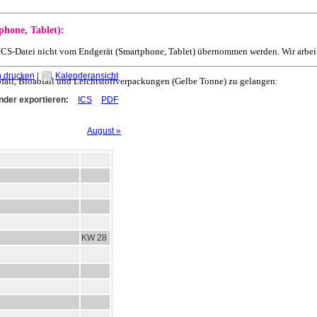
phone, Tablet):
r ICS-Datei nicht vom Endgerät (Smartphone, Tablet) übernommen werden. Wir arbe
n drucken
|
Kalenderansicht
bfall, Bioabfall und Leichtstoffverpackungen (Gelbe Tonne) zu gelangen:
nder exportieren:
ICS
PDF
August »
KW 28