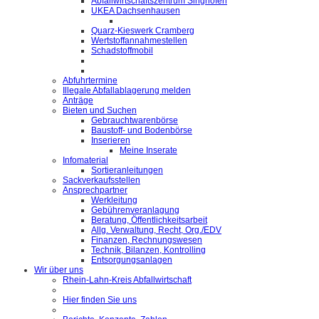
Abfallwirtschaftszentrum Singhofen
UKEA Dachsenhausen
Quarz-Kieswerk Cramberg
Wertstoffannahmestellen
Schadstoffmobil
Abfuhrtermine
Illegale Abfallablagerung melden
Anträge
Bieten und Suchen
Gebrauchtwarenbörse
Baustoff- und Bodenbörse
Inserieren
Meine Inserate
Infomaterial
Sortieranleitungen
Sackverkaufsstellen
Ansprechpartner
Werkleitung
Gebührenveranlagung
Beratung, Öffentlichkeitsarbeit
Allg. Verwaltung, Recht, Org./EDV
Finanzen, Rechnungswesen
Technik, Bilanzen, Kontrolling
Entsorgungsanlagen
Wir über uns
Rhein-Lahn-Kreis Abfallwirtschaft
Hier finden Sie uns