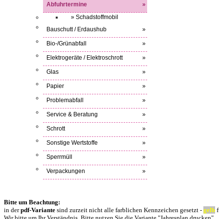
Abfuhrtermine
»
» Schadstoffmobil
Bauschutt / Erdaushub
»
Bio-/Grünabfall
»
Elektrogeräte / Elektroschrott
»
Glas
»
Papier
»
Problemabfall
»
Service & Beratung
»
Schrott
»
Sonstige Wertstoffe
»
Sperrmüll
»
Verpackungen
»
Bitte um Beachtung:
in der
pdf-Variante
sind zurzeit nicht alle farblichen Kennzeichen gesetzt -
gelb
f
Wir bitte um Ihr Verständnis. Bitte nutzen Sie die Variante "Jahresplan drucken"