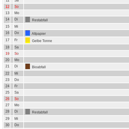
11
Sa
12
So
13
Mo
14
Di
Restabfall
15
Mi
16
Do
Altpapier
17
Fr
Gelbe Tonne
18
Sa
19
So
20
Mo
21
Di
Bioabfall
22
Mi
23
Do
24
Fr
25
Sa
26
So
27
Mo
28
Di
Restabfall
29
Mi
30
Do