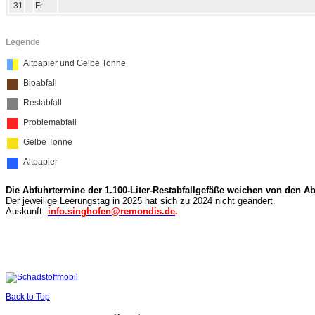
31
Fr
Legende
Altpapier und Gelbe Tonne
Bioabfall
Restabfall
Problemabfall
Gelbe Tonne
Altpapier
Die Abfuhrtermine der 1.100-Liter-Restabfallgefäße weichen von den Ab
Der jeweilige Leerungstag in 2025 hat sich zu 2024 nicht geändert.
Auskunft:
info.singhofen@remondis.de
.
Schadstoffmobil
Back to Top