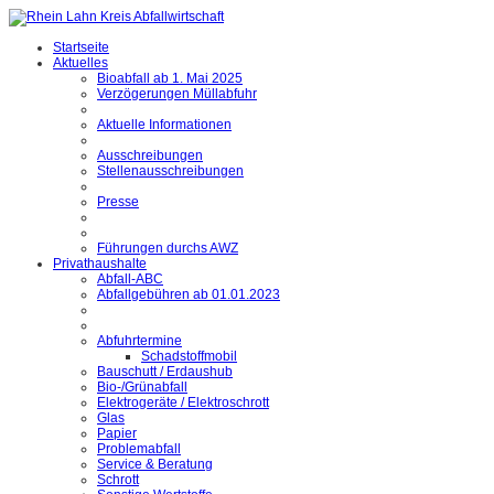
Startseite
Aktuelles
Bioabfall ab 1. Mai 2025
Verzögerungen Müllabfuhr
Aktuelle Informationen
Ausschreibungen
Stellenausschreibungen
Presse
Führungen durchs AWZ
Privathaushalte
Abfall-ABC
Abfallgebühren ab 01.01.2023
Abfuhrtermine
Schadstoffmobil
Bauschutt / Erdaushub
Bio-/Grünabfall
Elektrogeräte / Elektroschrott
Glas
Papier
Problemabfall
Service & Beratung
Schrott