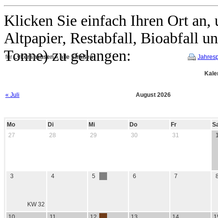
Klicken Sie einfach Ihren Ort an
Altpapier, Restabfall, Bioabfall 
Tonne) zu gelangen:
für
Lykershausen » alle Straßen
Jahresp
Kale
« Juli
August 2026
Mo
Di
Mi
Do
Fr
S
27
28
29
30
31
3
4
5
6
7
KW 32
10
11
12
13
14
1