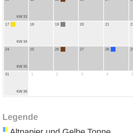
KW 33
17
18
19
20
21
2
KW 34
24
25
26
27
28
2
KW 35
31
1
2
3
4
KW 36
Legende
Altpapier und Gelbe Tonne