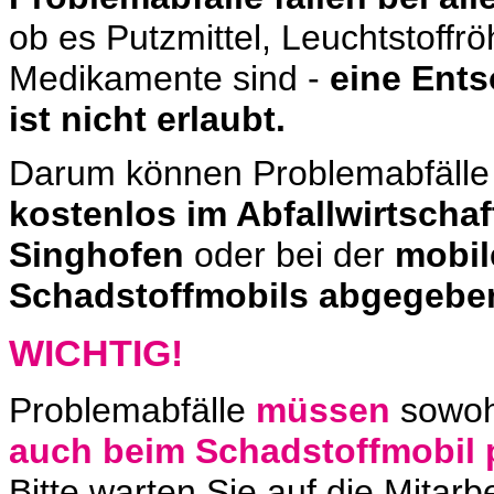
ob es Putzmittel, Leuchtstoffr
Medikamente sind -
eine Ents
ist nicht erlaubt.
Darum können Problemabfäll
kostenlos im Abfallwirtscha
Singhofen
oder bei der
mobil
Schadstoffmobils abgegebe
WICHTIG!
Problemabfälle
müssen
sowoh
auch beim Schadstoffmobil 
Bitte warten Sie auf die Mitar