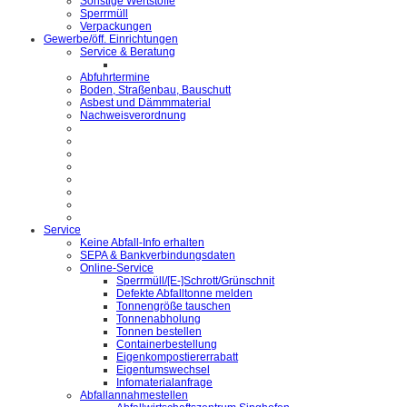
Sonstige Wertstoffe
Sperrmüll
Verpackungen
Gewerbe/öff. Einrichtungen
Service & Beratung
Abfuhrtermine
Boden, Straßenbau, Bauschutt
Asbest und Dämmmaterial
Nachweisverordnung
Service
Keine Abfall-Info erhalten
SEPA & Bankverbindungsdaten
Online-Service
Sperrmüll/[E-]Schrott/Grünschnit
Defekte Abfalltonne melden
Tonnengröße tauschen
Tonnenabholung
Tonnen bestellen
Containerbestellung
Eigenkompostiererrabatt
Eigentumswechsel
Infomaterialanfrage
Abfallannahmestellen