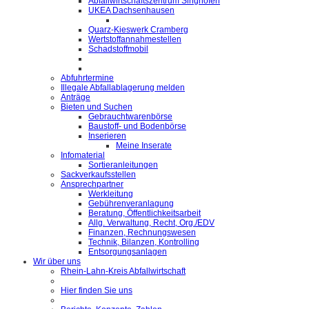
Abfallwirtschaftszentrum Singhofen
UKEA Dachsenhausen
Quarz-Kieswerk Cramberg
Wertstoffannahmestellen
Schadstoffmobil
Abfuhrtermine
Illegale Abfallablagerung melden
Anträge
Bieten und Suchen
Gebrauchtwarenbörse
Baustoff- und Bodenbörse
Inserieren
Meine Inserate
Infomaterial
Sortieranleitungen
Sackverkaufsstellen
Ansprechpartner
Werkleitung
Gebührenveranlagung
Beratung, Öffentlichkeitsarbeit
Allg. Verwaltung, Recht, Org./EDV
Finanzen, Rechnungswesen
Technik, Bilanzen, Kontrolling
Entsorgungsanlagen
Wir über uns
Rhein-Lahn-Kreis Abfallwirtschaft
Hier finden Sie uns