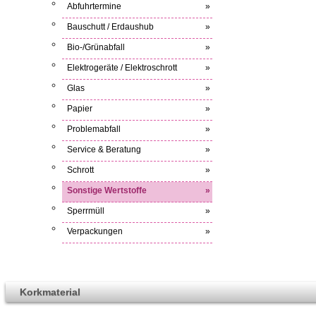
Abfuhrtermine
»
Bauschutt / Erdaushub
»
Bio-/Grünabfall
»
Elektrogeräte / Elektroschrott
»
Glas
»
Papier
»
Problemabfall
»
Service & Beratung
»
Schrott
»
Sonstige Wertstoffe
»
Sperrmüll
»
Verpackungen
»
Korkmaterial