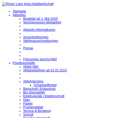
Startseite
Aktuelles
Bioabfall ab 1. Mai 2025
Verzögerungen Müllabfuhr
Aktuelle Informationen
Ausschreibungen
Stellenausschreibungen
Presse
Führungen durchs AWZ
Privathaushalte
Abfall-ABC
Abfallgebühren ab 01.01.2023
Abfuhrtermine
Schadstoffmobil
Bauschutt / Erdaushub
Bio-/Grünabfall
Elektrogeräte / Elektroschrott
Glas
Papier
Problemabfall
Service & Beratung
Schrott