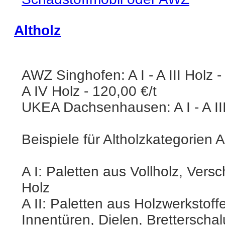
Altholz
AWZ Singhofen: A I - A III Holz -
A IV Holz - 120,00 €/t
UKEA Dachsenhausen: A I - A III
Beispiele für Altholzkategorien A 
A I: Paletten aus Vollholz, Ver
Holz
A II: Paletten aus Holzwerkstoff
Innentüren, Dielen, Brettersc