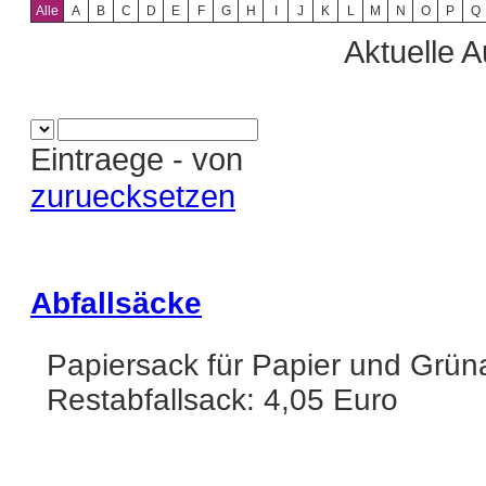
Alle
A
B
C
D
E
F
G
H
I
J
K
L
M
N
O
P
Q
Aktuelle A
Eintraege
-
von
zuruecksetzen
Abfallsäcke
Papiersack für Papier und Grün
Restabfallsack: 4,05 Euro