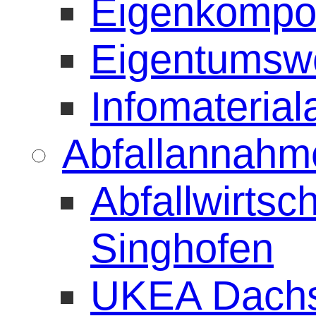
Eigenkompos
Eigentumsw
Infomaterial
Abfallannahme
Abfallwirtsc
Singhofen
UKEA Dach