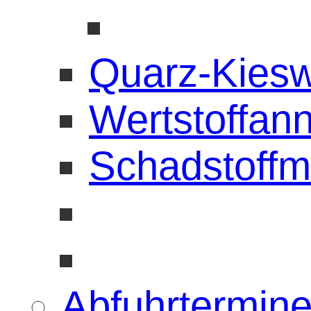
Quarz-Kies
Wertstoffan
Schadstoffm
Abfuhrtermin