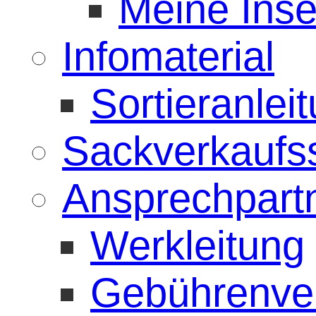
Meine Inse
Infomaterial
Sortieranlei
Sackverkaufss
Ansprechpart
Werkleitung
Gebührenve