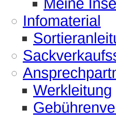
Meine Inse
Infomaterial
Sortieranlei
Sackverkaufss
Ansprechpart
Werkleitung
Gebührenve