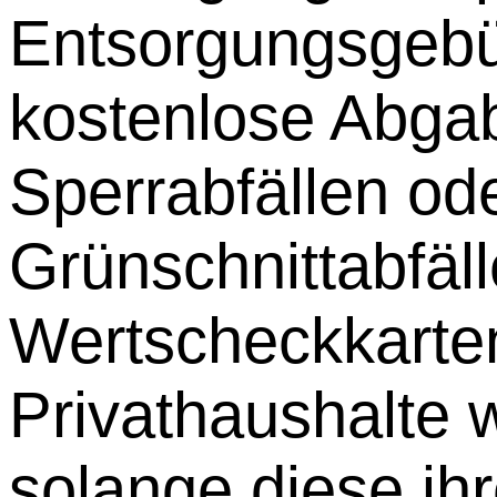
Entsorgungsgebü
kostenlose Abga
Sperrabfällen od
Grünschnittabfäll
Wertscheckkarten 
Privathaushalte w
solange diese ihr