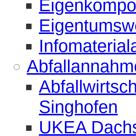
Eigenkompos
Eigentumsw
Infomaterial
Abfallannahme
Abfallwirtsc
Singhofen
UKEA Dach