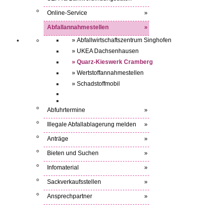
Online-Service
»
Abfallannahmestellen
»
» Abfallwirtschaftszentrum Singhofen
» UKEA Dachsenhausen
» Quarz-Kieswerk Cramberg
» Wertstoffannahmestellen
» Schadstoffmobil
Abfuhrtermine
»
Illegale Abfallablagerung melden
»
Anträge
»
Bieten und Suchen
»
Infomaterial
»
Sackverkaufsstellen
»
Ansprechpartner
»