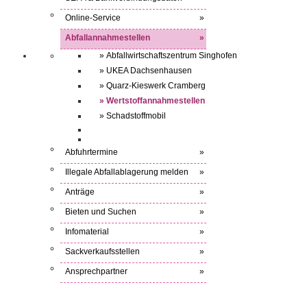
Online-Service
»
Abfallannahmestellen
»
» Abfallwirtschaftszentrum Singhofen
» UKEA Dachsenhausen
» Quarz-Kieswerk Cramberg
» Wertstoffannahmestellen
» Schadstoffmobil
Abfuhrtermine
»
Illegale Abfallablagerung melden
»
Anträge
»
Bieten und Suchen
»
Infomaterial
»
Sackverkaufsstellen
»
Ansprechpartner
»