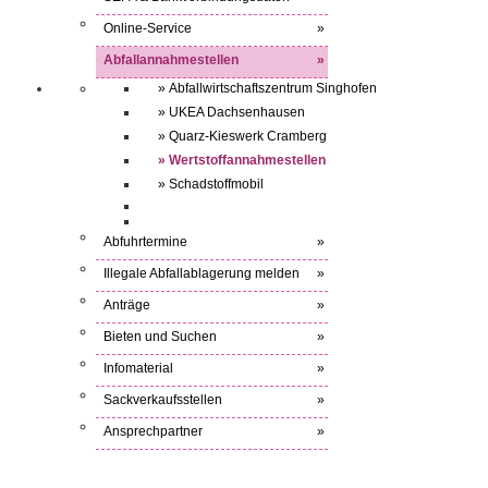
Online-Service
»
Abfallannahmestellen
»
» Abfallwirtschaftszentrum Singhofen
» UKEA Dachsenhausen
» Quarz-Kieswerk Cramberg
» Wertstoffannahmestellen
» Schadstoffmobil
Abfuhrtermine
»
Illegale Abfallablagerung melden
»
Anträge
»
Bieten und Suchen
»
Infomaterial
»
Sackverkaufsstellen
»
Ansprechpartner
»