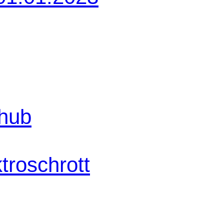
shub
troschrott