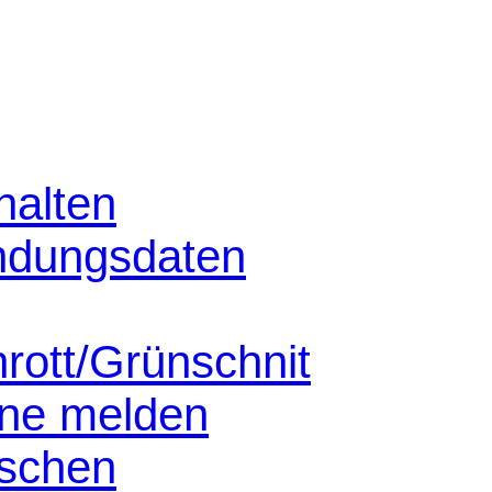
halten
ndungsdaten
hrott/Grünschnit
nne melden
schen