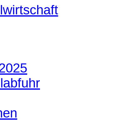
 2025
labfuhr
nen