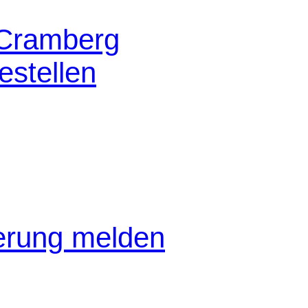
 Cramberg
stellen
gerung melden