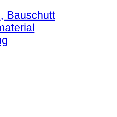
, Bauschutt
aterial
ng