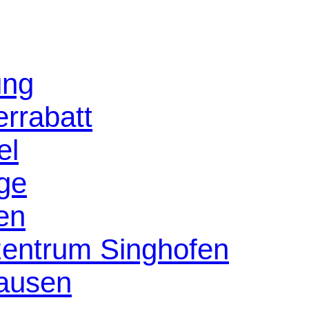
ung
rrabatt
el
age
en
szentrum Singhofen
ausen