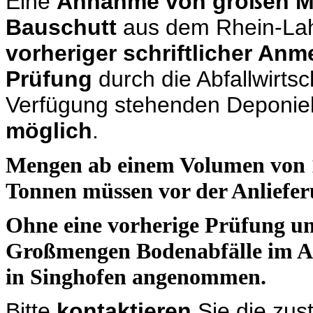
Eine
Annahme von großen M
Bauschutt
aus dem Rhein-Lah
vorheriger schriftlicher Anm
Prüfung
durch die Abfallwirtsc
Verfügung stehenden Deponie
möglich
.
Mengen ab einem Volumen von 
Tonnen müssen vor der Anliefer
Ohne eine vorherige Prüfung u
Großmengen Bodenabfälle im A
in Singhofen angenommen.
Bitte
kontaktieren
Sie die zus