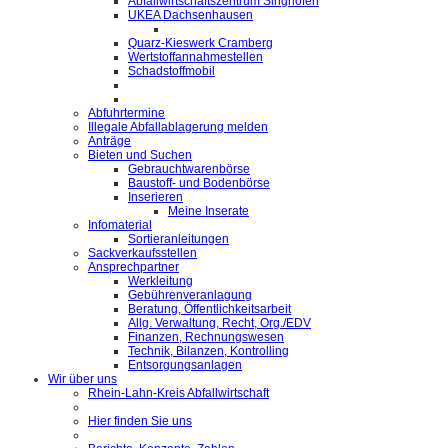
Abfallwirtschaftszentrum Singhofen
UKEA Dachsenhausen
Quarz-Kieswerk Cramberg
Wertstoffannahmestellen
Schadstoffmobil
Abfuhrtermine
Illegale Abfallablagerung melden
Anträge
Bieten und Suchen
Gebrauchtwarenbörse
Baustoff- und Bodenbörse
Inserieren
Meine Inserate
Infomaterial
Sortieranleitungen
Sackverkaufsstellen
Ansprechpartner
Werkleitung
Gebührenveranlagung
Beratung, Öffentlichkeitsarbeit
Allg. Verwaltung, Recht, Org./EDV
Finanzen, Rechnungswesen
Technik, Bilanzen, Kontrolling
Entsorgungsanlagen
Wir über uns
Rhein-Lahn-Kreis Abfallwirtschaft
Hier finden Sie uns