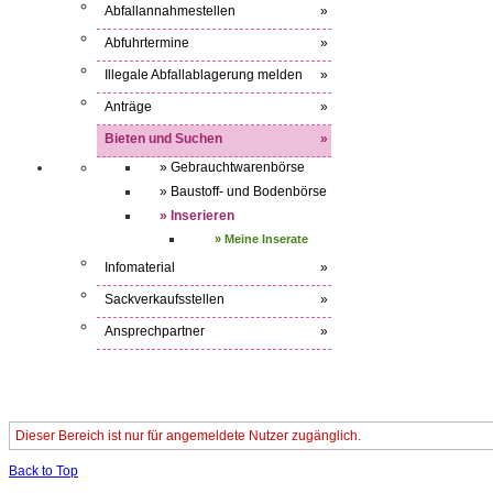
Abfallannahmestellen
»
Abfuhrtermine
»
Illegale Abfallablagerung melden
»
Anträge
»
Bieten und Suchen
»
» Gebrauchtwarenbörse
» Baustoff- und Bodenbörse
» Inserieren
» Meine Inserate
Infomaterial
»
Sackverkaufsstellen
»
Ansprechpartner
»
Dieser Bereich ist nur für angemeldete Nutzer zugänglich.
Back to Top