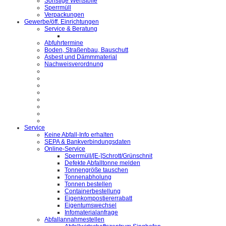
Sonstige Wertstoffe
Sperrmüll
Verpackungen
Gewerbe/öff. Einrichtungen
Service & Beratung
Abfuhrtermine
Boden, Straßenbau, Bauschutt
Asbest und Dämmmaterial
Nachweisverordnung
Service
Keine Abfall-Info erhalten
SEPA & Bankverbindungsdaten
Online-Service
Sperrmüll/[E-]Schrott/Grünschnit
Defekte Abfalltonne melden
Tonnengröße tauschen
Tonnenabholung
Tonnen bestellen
Containerbestellung
Eigenkompostiererrabatt
Eigentumswechsel
Infomaterialanfrage
Abfallannahmestellen