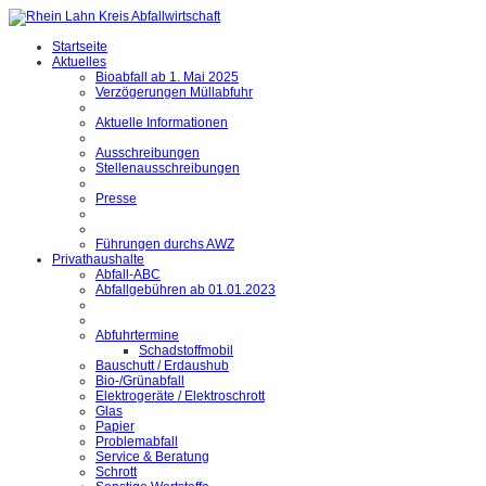
Startseite
Aktuelles
Bioabfall ab 1. Mai 2025
Verzögerungen Müllabfuhr
Aktuelle Informationen
Ausschreibungen
Stellenausschreibungen
Presse
Führungen durchs AWZ
Privathaushalte
Abfall-ABC
Abfallgebühren ab 01.01.2023
Abfuhrtermine
Schadstoffmobil
Bauschutt / Erdaushub
Bio-/Grünabfall
Elektrogeräte / Elektroschrott
Glas
Papier
Problemabfall
Service & Beratung
Schrott