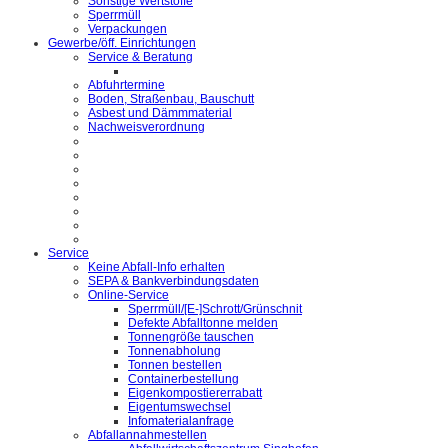
Sonstige Wertstoffe
Sperrmüll
Verpackungen
Gewerbe/öff. Einrichtungen
Service & Beratung
Abfuhrtermine
Boden, Straßenbau, Bauschutt
Asbest und Dämmmaterial
Nachweisverordnung
Service
Keine Abfall-Info erhalten
SEPA & Bankverbindungsdaten
Online-Service
Sperrmüll/[E-]Schrott/Grünschnit
Defekte Abfalltonne melden
Tonnengröße tauschen
Tonnenabholung
Tonnen bestellen
Containerbestellung
Eigenkompostiererrabatt
Eigentumswechsel
Infomaterialanfrage
Abfallannahmestellen