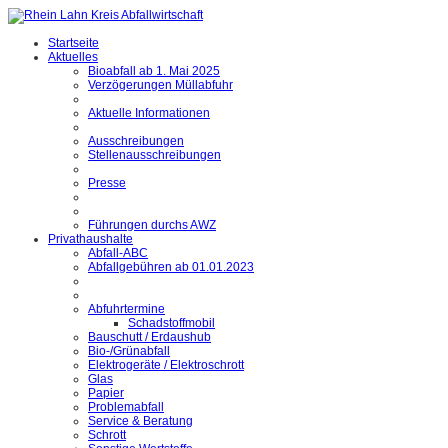
Startseite
Aktuelles
Bioabfall ab 1. Mai 2025
Verzögerungen Müllabfuhr
Aktuelle Informationen
Ausschreibungen
Stellenausschreibungen
Presse
Führungen durchs AWZ
Privathaushalte
Abfall-ABC
Abfallgebühren ab 01.01.2023
Abfuhrtermine
Schadstoffmobil
Bauschutt / Erdaushub
Bio-/Grünabfall
Elektrogeräte / Elektroschrott
Glas
Papier
Problemabfall
Service & Beratung
Schrott