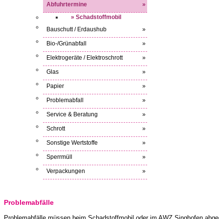
Abfuhrtermine
»
» Schadstoffmobil
Bauschutt / Erdaushub
»
Bio-/Grünabfall
»
Elektrogeräte / Elektroschrott
»
Glas
»
Papier
»
Problemabfall
»
Service & Beratung
»
Schrott
»
Sonstige Wertstoffe
»
Sperrmüll
»
Verpackungen
»
Problemabfälle
Problemabfälle müssen beim Schadstoffmobil oder im
AWZ
Singhofen abge