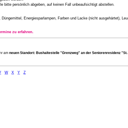
 bitte persönlich abgeben, auf keinen Fall unbeaufsichtigt abstellen.
l, Düngemittel, Energiesparlampen, Farben und Lacke (nicht ausgehärtet), Leuc
mine zu erfahren.
Uhr am
neuen Standort: Bushaltestelle "Grenzweg" an der Seniorenresidenz "St.
V
W
X
Y
Z