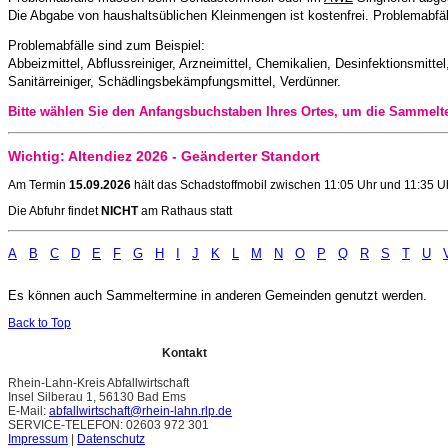
Die Abgabe von haushaltsüblichen Kleinmengen ist kostenfrei. Problemabfälle
Problemabfälle sind zum Beispiel:
Abbeizmittel, Abflussreiniger, Arzneimittel, Chemikalien, Desinfektionsmitte
Sanitärreiniger, Schädlingsbekämpfungsmittel, Verdünner.
Bitte wählen Sie den Anfangsbuchstaben Ihres Ortes, um die
Sammelter
Wichtig: Altendiez 2026 - Geänderter Standort
Am Termin
15.09.2026
hält das Schadstoffmobil zwischen 11:05 Uhr und 11:35 
Die Abfuhr findet
NICHT
am Rathaus statt
A
B
C
D
E
F
G
H
I
J
K
L
M
N
O
P
Q
R
S
T
U
Es können auch Sammeltermine in anderen Gemeinden genutzt werden.
Back to Top
Kontakt
Rhein-Lahn-Kreis Abfallwirtschaft
Insel Silberau 1, 56130 Bad Ems
E-Mail:
abfallwirtschaft@rhein-lahn.rlp.de
SERVICE-TELEFON: 02603 972 301
Impressum
|
Datenschutz