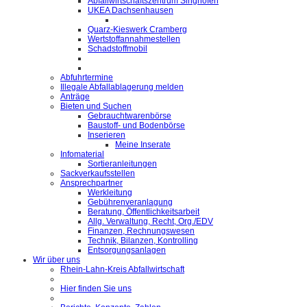
Abfallwirtschaftszentrum Singhofen
UKEA Dachsenhausen
Quarz-Kieswerk Cramberg
Wertstoffannahmestellen
Schadstoffmobil
Abfuhrtermine
Illegale Abfallablagerung melden
Anträge
Bieten und Suchen
Gebrauchtwarenbörse
Baustoff- und Bodenbörse
Inserieren
Meine Inserate
Infomaterial
Sortieranleitungen
Sackverkaufsstellen
Ansprechpartner
Werkleitung
Gebührenveranlagung
Beratung, Öffentlichkeitsarbeit
Allg. Verwaltung, Recht, Org./EDV
Finanzen, Rechnungswesen
Technik, Bilanzen, Kontrolling
Entsorgungsanlagen
Wir über uns
Rhein-Lahn-Kreis Abfallwirtschaft
Hier finden Sie uns