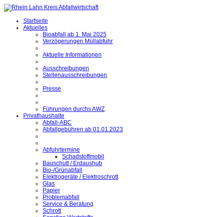
Startseite
Aktuelles
Bioabfall ab 1. Mai 2025
Verzögerungen Müllabfuhr
Aktuelle Informationen
Ausschreibungen
Stellenausschreibungen
Presse
Führungen durchs AWZ
Privathaushalte
Abfall-ABC
Abfallgebühren ab 01.01.2023
Abfuhrtermine
Schadstoffmobil
Bauschutt / Erdaushub
Bio-/Grünabfall
Elektrogeräte / Elektroschrott
Glas
Papier
Problemabfall
Service & Beratung
Schrott