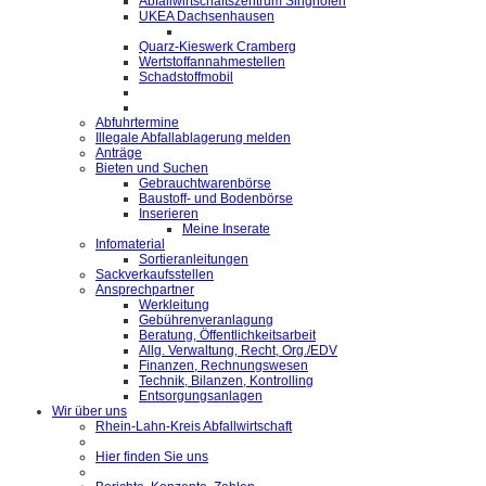
Abfallwirtschaftszentrum Singhofen
UKEA Dachsenhausen
Quarz-Kieswerk Cramberg
Wertstoffannahmestellen
Schadstoffmobil
Abfuhrtermine
Illegale Abfallablagerung melden
Anträge
Bieten und Suchen
Gebrauchtwarenbörse
Baustoff- und Bodenbörse
Inserieren
Meine Inserate
Infomaterial
Sortieranleitungen
Sackverkaufsstellen
Ansprechpartner
Werkleitung
Gebührenveranlagung
Beratung, Öffentlichkeitsarbeit
Allg. Verwaltung, Recht, Org./EDV
Finanzen, Rechnungswesen
Technik, Bilanzen, Kontrolling
Entsorgungsanlagen
Wir über uns
Rhein-Lahn-Kreis Abfallwirtschaft
Hier finden Sie uns