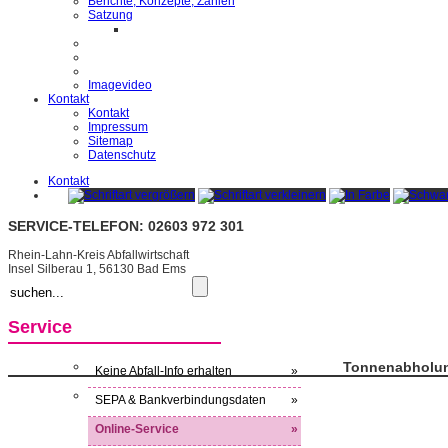
Berichte, Konzepte, Zahlen
Satzung
Imagevideo
Kontakt
Kontakt
Impressum
Sitemap
Datenschutz
Kontakt
SERVICE-TELEFON: 02603 972 301
Rhein-Lahn-Kreis Abfallwirtschaft
Insel Silberau 1, 56130 Bad Ems
Service
Tonnenabholu
Keine Abfall-Info erhalten
»
SEPA & Bankverbindungsdaten
»
Online-Service
»