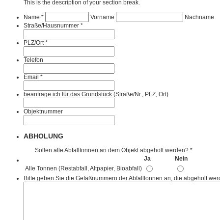
This is the description of your section break.
Name
*
Vorname
Nachname
Straße/Hausnummer
*
PLZ/Ort
*
Telefon
Email
*
beantrage ich für das Grundstück (Straße/Nr., PLZ, Ort)
Objektnummer
ABHOLUNG
Sollen alle Abfalltonnen an dem Objekt abgeholt werden?
*
Ja
Nein
Alle Tonnen (Restabfall, Altpapier, Bioabfall)
Bitte geben Sie die Gefäßnummern der Abfalltonnen an, die abgeholt wer