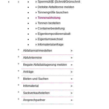
» Sperrmüll/[E-]Schrott/Grünschnit
» Defekte Abfalltonne melden
» Tonnengröße tauschen
» Tonnenabholung
» Tonnen bestellen
» Containerbestellung
» Eigenkompostiererrabatt
» Eigentumswechsel
» Infomaterialanfrage
Abfallannahmestellen
»
Abfuhrtermine
»
Illegale Abfallablagerung melden
»
Anträge
»
Bieten und Suchen
»
Infomaterial
»
Sackverkaufsstellen
»
Ansprechpartner
»