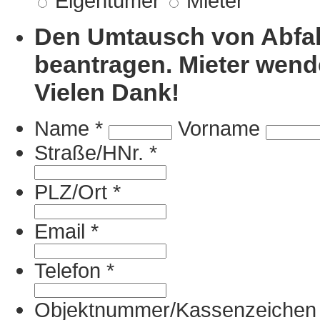
Eigentümer
Mieter
Den Umtausch von Abfal
beantragen. Mieter wende
Vielen Dank!
Name
*
Vorname
Straße/HNr.
*
PLZ/Ort
*
Email
*
Telefon
*
Objektnummer/Kassenzeichen