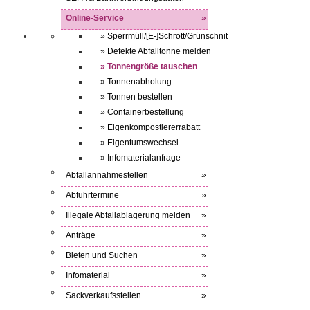
Online-Service
»
» Sperrmüll/[E-]Schrott/Grünschnit
» Defekte Abfalltonne melden
» Tonnengröße tauschen
» Tonnenabholung
» Tonnen bestellen
» Containerbestellung
» Eigenkompostiererrabatt
» Eigentumswechsel
» Infomaterialanfrage
Abfallannahmestellen
»
Abfuhrtermine
»
Illegale Abfallablagerung melden
»
Anträge
»
Bieten und Suchen
»
Infomaterial
»
Sackverkaufsstellen
»