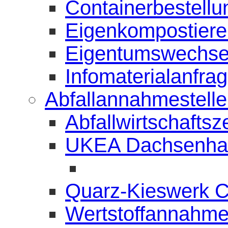
Containerbestellu
Eigenkompostierer
Eigentumswechse
Infomaterialanfra
Abfallannahmestell
Abfallwirtschafts
UKEA Dachsenha
Quarz-Kieswerk 
Wertstoffannahme