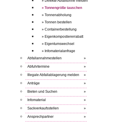
» Defekte Abfalltonne melden
» Tonnengröße tauschen
» Tonnenabholung
» Tonnen bestellen
» Containerbestellung
» Eigenkompostiererrabatt
» Eigentumswechsel
» Infomaterialanfrage
Abfallannahmestellen
»
Abfuhrtermine
»
Illegale Abfallablagerung melden
»
Anträge
»
Bieten und Suchen
»
Infomaterial
»
Sackverkaufsstellen
»
Ansprechpartner
»