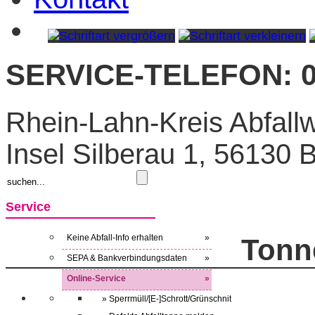
SERVICE-TELEFON: 0
Rhein-Lahn-Kreis Abfallw
Insel Silberau 1, 56130
Service
Keine Abfall-Info erhalten
»
Tonn
SEPA & Bankverbindungsdaten
»
Online-Service
»
» Sperrmüll/[E-]Schrott/Grünschnit