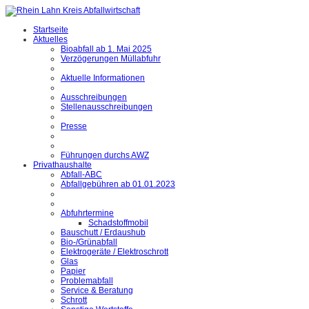
Startseite
Aktuelles
Bioabfall ab 1. Mai 2025
Verzögerungen Müllabfuhr
Aktuelle Informationen
Ausschreibungen
Stellenausschreibungen
Presse
Führungen durchs AWZ
Privathaushalte
Abfall-ABC
Abfallgebühren ab 01.01.2023
Abfuhrtermine
Schadstoffmobil
Bauschutt / Erdaushub
Bio-/Grünabfall
Elektrogeräte / Elektroschrott
Glas
Papier
Problemabfall
Service & Beratung
Schrott