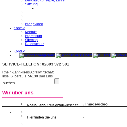
Berichte, Konzepte, Zahlen
Satzung
Imagevideo
Kontakt
Kontakt
Impressum
Sitemap
Datenschutz
Kontakt
SERVICE-TELEFON: 02603 972 301
Rhein-Lahn-Kreis Abfallwirtschaft
Insel Silberau 1, 56130 Bad Ems
Wir über uns
Imagevideo
Rhein-Lahn-Kreis Abfallwirtschaft
»
Hier finden Sie uns
»