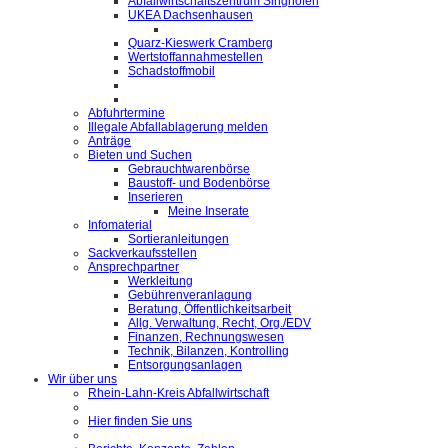
Abfallwirtschaftszentrum Singhofen
UKEA Dachsenhausen
Quarz-Kieswerk Cramberg
Wertstoffannahmestellen
Schadstoffmobil
Abfuhrtermine
Illegale Abfallablagerung melden
Anträge
Bieten und Suchen
Gebrauchtwarenbörse
Baustoff- und Bodenbörse
Inserieren
Meine Inserate
Infomaterial
Sortieranleitungen
Sackverkaufsstellen
Ansprechpartner
Werkleitung
Gebührenveranlagung
Beratung, Öffentlichkeitsarbeit
Allg. Verwaltung, Recht, Org./EDV
Finanzen, Rechnungswesen
Technik, Bilanzen, Kontrolling
Entsorgungsanlagen
Wir über uns
Rhein-Lahn-Kreis Abfallwirtschaft
Hier finden Sie uns