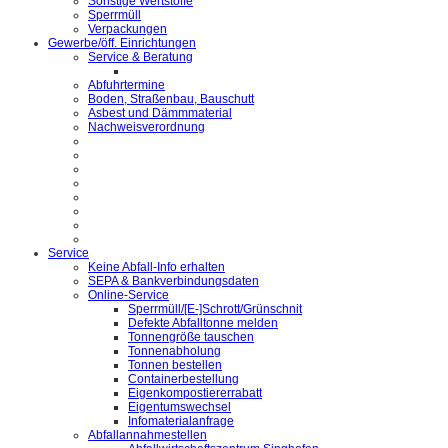
Sonstige Wertstoffe
Sperrmüll
Verpackungen
Gewerbe/öff. Einrichtungen
Service & Beratung
Abfuhrtermine
Boden, Straßenbau, Bauschutt
Asbest und Dämmmaterial
Nachweisverordnung
Service
Keine Abfall-Info erhalten
SEPA & Bankverbindungsdaten
Online-Service
Sperrmüll/[E-]Schrott/Grünschnit
Defekte Abfalltonne melden
Tonnengröße tauschen
Tonnenabholung
Tonnen bestellen
Containerbestellung
Eigenkompostiererrabatt
Eigentumswechsel
Infomaterialanfrage
Abfallannahmestellen