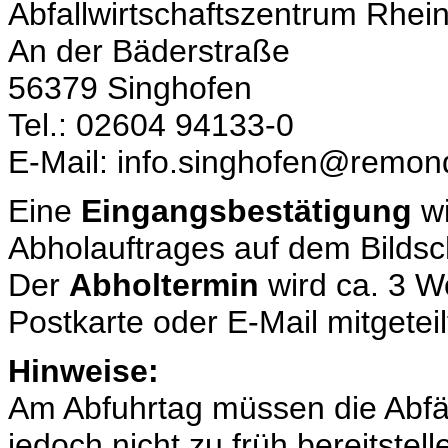
Abfallwirtschaftszentrum Rhei
An der Bäderstraße
56379 Singhofen
Tel.: 02604 94133-0
E-Mail: info.singhofen@remon
Eine
Eingangsbestätigung
wi
Abholauftrages auf dem Bildsc
Der
Abholtermin
wird ca. 3 W
Postkarte oder E-Mail mitgeteil
Hinweise:
Am Abfuhrtag müssen die Abfäll
jedoch nicht zu früh bereitste