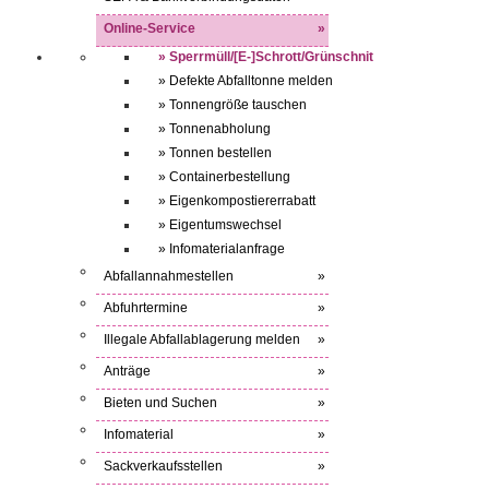
Online-Service
»
» Sperrmüll/[E-]Schrott/Grünschnit
» Defekte Abfalltonne melden
» Tonnengröße tauschen
» Tonnenabholung
» Tonnen bestellen
» Containerbestellung
» Eigenkompostiererrabatt
» Eigentumswechsel
» Infomaterialanfrage
Abfallannahmestellen
»
Abfuhrtermine
»
Illegale Abfallablagerung melden
»
Anträge
»
Bieten und Suchen
»
Infomaterial
»
Sackverkaufsstellen
»