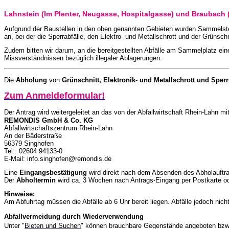
Lahnstein (Im Plenter, Neugasse, Hospitalgasse) und Braubach 
Aufgrund der Baustellen in den oben genannten Gebieten wurden Sammelstell
an, bei der die Sperrabfälle, den Elektro- und Metallschrott und der Grünsch
Zudem bitten wir darum, an die bereitgestellten Abfälle am Sammelplatz ei
Missverständnissen bezüglich illegaler Ablagerungen.
Die
Abholung
von
Grünschnitt, Elektronik- und Metallschrott und Sper
Zum Anmeldeformular!
Der Antrag wird weitergeleitet an das von der Abfallwirtschaft Rhein-Lahn 
REMONDIS GmbH & Co. KG
Abfallwirtschaftszentrum Rhein-Lahn
An der Bäderstraße
56379 Singhofen
Tel.: 02604 94133-0
E-Mail: info.singhofen@remondis.de
Eine
Eingangsbestätigung
wird direkt nach dem Absenden des Abholauftra
Der
Abholtermin
wird ca. 3 Wochen nach Antrags-Eingang per Postkarte ode
Hinweise:
Am Abfuhrtag müssen die Abfälle ab 6 Uhr bereit liegen. Abfälle jedoch ni
Abfallvermeidung durch Wiederverwendung
Unter "
Bieten und Suchen
" können brauchbare Gegenstände angeboten bzw.