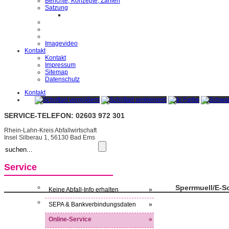
Berichte, Konzepte, Zahlen
Satzung
Imagevideo
Kontakt
Kontakt
Impressum
Sitemap
Datenschutz
Kontakt
SERVICE-TELEFON: 02603 972 301
Rhein-Lahn-Kreis Abfallwirtschaft
Insel Silberau 1, 56130 Bad Ems
Service
Sperrmuell/E-S
Keine Abfall-Info erhalten
»
SEPA & Bankverbindungsdaten
»
Online-Service
»