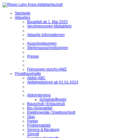
Startseite
Aktuelles
Bioabfall ab 1. Mai 2025
Verzögerungen Müllabfuhr
Aktuelle Informationen
Ausschreibungen
Stellenausschreibungen
Presse
Führungen durchs AWZ
Privathaushalte
Abfall-ABC
Abfallgebühren ab 01.01.2023
Abfuhrtermine
Schadstoffmobil
Bauschutt / Erdaushub
Bio-/Grünabfall
Elektrogeräte / Elektroschrott
Glas
Papier
Problemabfall
Service & Beratung
Schrott