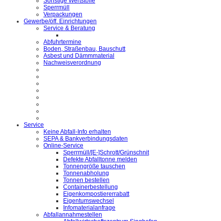
Sonstige Wertstoffe
Sperrmüll
Verpackungen
Gewerbe/öff. Einrichtungen
Service & Beratung
Abfuhrtermine
Boden, Straßenbau, Bauschutt
Asbest und Dämmmaterial
Nachweisverordnung
Service
Keine Abfall-Info erhalten
SEPA & Bankverbindungsdaten
Online-Service
Sperrmüll/[E-]Schrott/Grünschnit
Defekte Abfalltonne melden
Tonnengröße tauschen
Tonnenabholung
Tonnen bestellen
Containerbestellung
Eigenkompostiererrabatt
Eigentumswechsel
Infomaterialanfrage
Abfallannahmestellen