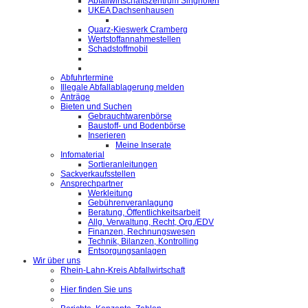
Abfallwirtschaftszentrum Singhofen
UKEA Dachsenhausen
Quarz-Kieswerk Cramberg
Wertstoffannahmestellen
Schadstoffmobil
Abfuhrtermine
Illegale Abfallablagerung melden
Anträge
Bieten und Suchen
Gebrauchtwarenbörse
Baustoff- und Bodenbörse
Inserieren
Meine Inserate
Infomaterial
Sortieranleitungen
Sackverkaufsstellen
Ansprechpartner
Werkleitung
Gebührenveranlagung
Beratung, Öffentlichkeitsarbeit
Allg. Verwaltung, Recht, Org./EDV
Finanzen, Rechnungswesen
Technik, Bilanzen, Kontrolling
Entsorgungsanlagen
Wir über uns
Rhein-Lahn-Kreis Abfallwirtschaft
Hier finden Sie uns