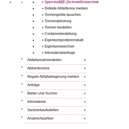
» Sperrmüll/[E-]Schrott/Grünschnit
» Defekte Abfalltonne melden
» Tonnengröße tauschen
» Tonnenabholung
» Tonnen bestellen
» Containerbestellung
» Eigenkompostiererrabatt
» Eigentumswechsel
» Infomaterialanfrage
Abfallannahmestellen
»
Abfuhrtermine
»
Illegale Abfallablagerung melden
»
Anträge
»
Bieten und Suchen
»
Infomaterial
»
Sackverkaufsstellen
»
Ansprechpartner
»