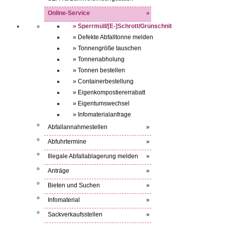
Online-Service
»
» Sperrmüll/[E-]Schrott/Grünschnit
» Defekte Abfalltonne melden
» Tonnengröße tauschen
» Tonnenabholung
» Tonnen bestellen
» Containerbestellung
» Eigenkompostiererrabatt
» Eigentumswechsel
» Infomaterialanfrage
Abfallannahmestellen
»
Abfuhrtermine
»
Illegale Abfallablagerung melden
»
Anträge
»
Bieten und Suchen
»
Infomaterial
»
Sackverkaufsstellen
»