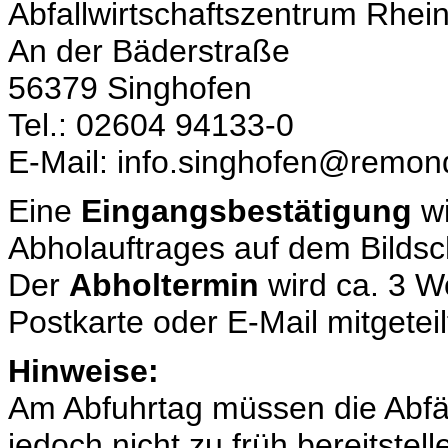
Abfallwirtschaftszentrum Rhei
An der Bäderstraße
56379 Singhofen
Tel.: 02604 94133-0
E-Mail: info.singhofen@remon
Eine
Eingangsbestätigung
wi
Abholauftrages auf dem Bildsc
Der
Abholtermin
wird ca. 3 W
Postkarte oder E-Mail mitgeteil
Hinweise:
Am Abfuhrtag müssen die Abfäll
jedoch nicht zu früh bereitste