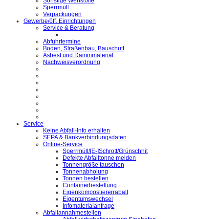
Sonstige Wertstoffe
Sperrmüll
Verpackungen
Gewerbe/öff. Einrichtungen
Service & Beratung
Abfuhrtermine
Boden, Straßenbau, Bauschutt
Asbest und Dämmmaterial
Nachweisverordnung
Service
Keine Abfall-Info erhalten
SEPA & Bankverbindungsdaten
Online-Service
Sperrmüll/[E-]Schrott/Grünschnit
Defekte Abfalltonne melden
Tonnengröße tauschen
Tonnenabholung
Tonnen bestellen
Containerbestellung
Eigenkompostiererrabatt
Eigentumswechsel
Infomaterialanfrage
Abfallannahmestellen