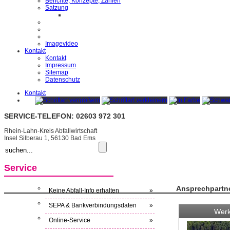
Berichte, Konzepte, Zahlen
Satzung
Imagevideo
Kontakt
Kontakt
Impressum
Sitemap
Datenschutz
Kontakt
SERVICE-TELEFON: 02603 972 301
Rhein-Lahn-Kreis Abfallwirtschaft
Insel Silberau 1, 56130 Bad Ems
Service
Ansprechpartn
Keine Abfall-Info erhalten
»
SEPA & Bankverbindungsdaten
»
Werk
Online-Service
»