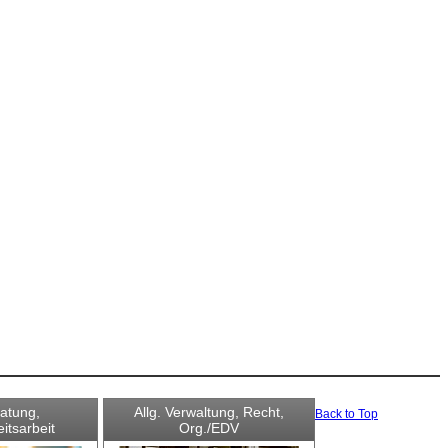
ratung,
Allg. Verwaltung, Recht,
Back to Top
eitsarbeit
Org./EDV