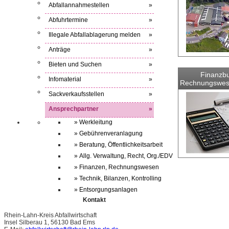
Abfallannahmestellen
»
Abfuhrtermine
»
Illegale Abfallablagerung melden
»
Anträge
»
Bieten und Suchen
»
Finanzbu
Infomaterial
»
Rechnungswes
Sackverkaufsstellen
»
Ansprechpartner
»
» Werkleitung
» Gebührenveranlagung
» Beratung, Öffentlichkeitsarbeit
» Allg. Verwaltung, Recht, Org./EDV
» Finanzen, Rechnungswesen
» Technik, Bilanzen, Kontrolling
» Entsorgungsanlagen
Kontakt
Rhein-Lahn-Kreis Abfallwirtschaft
Insel Silberau 1, 56130 Bad Ems