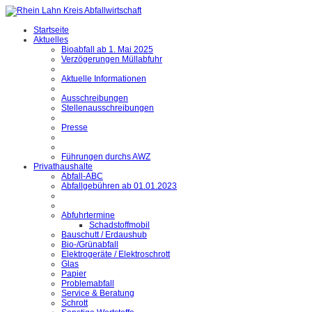
Startseite
Aktuelles
Bioabfall ab 1. Mai 2025
Verzögerungen Müllabfuhr
Aktuelle Informationen
Ausschreibungen
Stellenausschreibungen
Presse
Führungen durchs AWZ
Privathaushalte
Abfall-ABC
Abfallgebühren ab 01.01.2023
Abfuhrtermine
Schadstoffmobil
Bauschutt / Erdaushub
Bio-/Grünabfall
Elektrogeräte / Elektroschrott
Glas
Papier
Problemabfall
Service & Beratung
Schrott