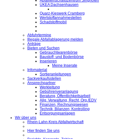
Abfallwirtschaftszentrum Singhofen
UKEA Dachsenhausen
Quarz-Kieswerk Cramberg
Wertstoffannahmestellen
Schadstoffmobil
Abfuhrtermine
Illegale Abfallablagerung melden
Anträge
Bieten und Suchen
Gebrauchtwarenbörse
Baustoff- und Bodenbörse
Inserieren
Meine Inserate
Infomaterial
Sortieranleitungen
Sackverkaufsstellen
Ansprechpartner
Werkleitung
Gebührenveranlagung
Beratung, Öffentlichkeitsarbeit
Allg. Verwaltung, Recht, Org./EDV
Finanzen, Rechnungswesen
Technik, Bilanzen, Kontrolling
Entsorgungsanlagen
Wir über uns
Rhein-Lahn-Kreis Abfallwirtschaft
Hier finden Sie uns