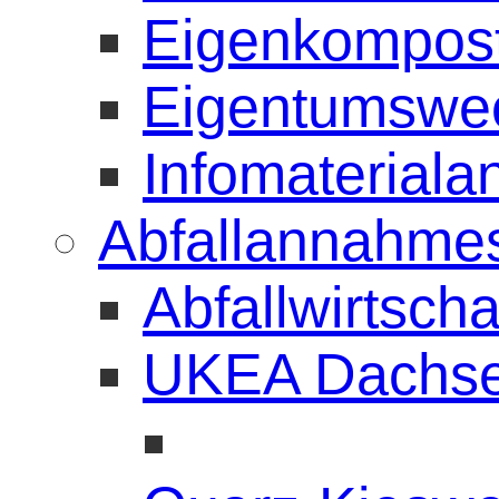
Eigenkomposti
Eigentumswe
Infomateriala
Abfallannahmes
Abfallwirtsch
UKEA Dachs