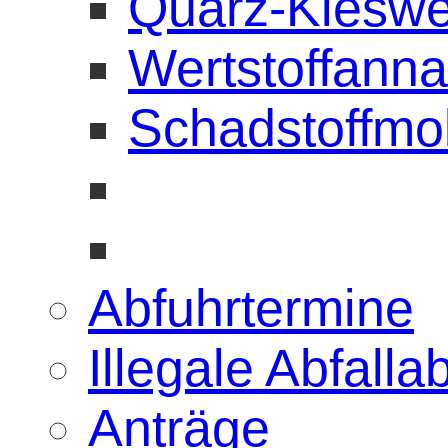
Quarz-Kiesw
Wertstoffann
Schadstoffmob
Abfuhrtermine
Illegale Abfall
Anträge