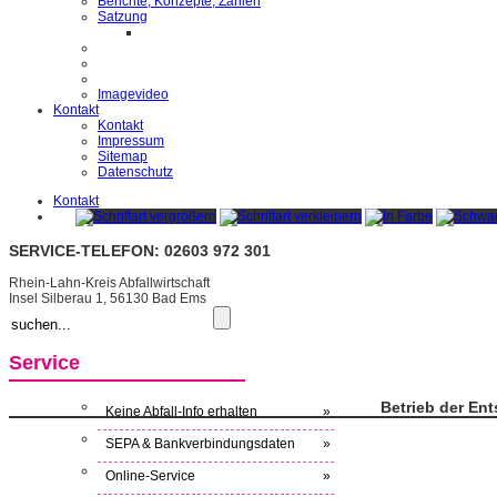
Berichte, Konzepte, Zahlen
Satzung
Imagevideo
Kontakt
Kontakt
Impressum
Sitemap
Datenschutz
Kontakt
SERVICE-TELEFON: 02603 972 301
Rhein-Lahn-Kreis Abfallwirtschaft
Insel Silberau 1, 56130 Bad Ems
Service
Betrieb der En
Keine Abfall-Info erhalten
»
SEPA & Bankverbindungsdaten
»
Online-Service
»