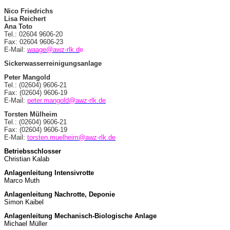
Nico Friedrichs
Lisa Reichert
Ana Toto
Tel.: 02604 9606-20
Fax: 02604 9606-23
E-Mail:
waage@awz-rlk.d
e
Sickerwasserreinigungsanlage
Peter Mangold
Tel.: (02604) 9606-21
Fax: (02604) 9606-19
E-Mail:
peter.mangold@awz-rlk.de
Torsten Mülheim
Tel.: (02604) 9606-21
Fax: (02604) 9606-19
E-Mail:
torsten.muelheim@awz-rlk.de
Betriebsschlosser
Christian Kalab
Anlagenleitung Intensivrotte
Marco Muth
Anlagenleitung Nachrotte, Deponie
Simon Kaibel
Anlagenleitung Mechanisch-Biologische Anlage
Michael Müller