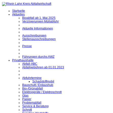
Startseite
Aktuelles
Bioabfall ab 1. Mai 2025
Verzögerungen Müllabfuhr
Aktuelle Informationen
Ausschreibungen
Stellenausschreibungen
Presse
Führungen durchs AWZ
Privathaushalte
Abfall-ABC
Abfallgebühren ab 01.01.2023
Abfuhrtermine
Schadstoffmobil
Bauschutt / Erdaushub
Bio-/Grünabfall
Elektrogeräte / Elektroschrott
Glas
Papier
Problemabfall
Service & Beratung
Schrott