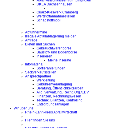
Abfallwirtschaftszentrum Singhofen
UKEA Dachsenhausen
Quarz-Kieswerk Cramberg
Wertstoffannahmestellen
Schadstoffmobil
Abfuhrtermine
Illegale Abfallablagerung melden
Anträge
Bieten und Suchen
Gebrauchtwarenbörse
Baustoff- und Bodenbörse
Inserieren
Meine Inserate
Infomaterial
Sortieranleitungen
Sackverkaufsstellen
Ansprechpartner
Werkleitung
Gebührenveranlagung
Beratung, Öffentlichkeitsarbeit
Allg. Verwaltung, Recht, Org./EDV
Finanzen, Rechnungswesen
Technik, Bilanzen, Kontrolling
Entsorgungsanlagen
Wir über uns
Rhein-Lahn-Kreis Abfallwirtschaft
Hier finden Sie uns