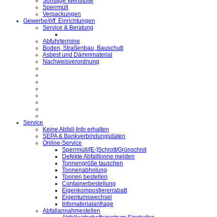
Sonstige Wertstoffe
Sperrmüll
Verpackungen
Gewerbe/öff. Einrichtungen
Service & Beratung
Abfuhrtermine
Boden, Straßenbau, Bauschutt
Asbest und Dämmmaterial
Nachweisverordnung
Service
Keine Abfall-Info erhalten
SEPA & Bankverbindungsdaten
Online-Service
Sperrmüll/[E-]Schrott/Grünschnit
Defekte Abfalltonne melden
Tonnengröße tauschen
Tonnenabholung
Tonnen bestellen
Containerbestellung
Eigenkompostiererrabatt
Eigentumswechsel
Infomaterialanfrage
Abfallannahmestellen