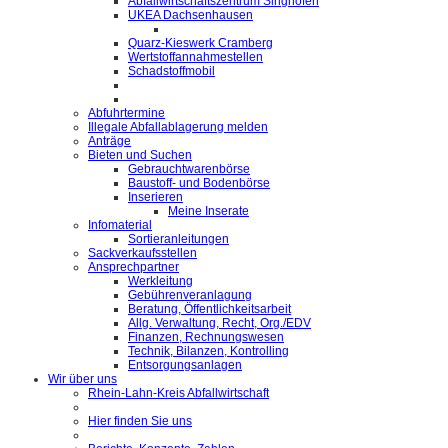
Abfallwirtschaftszentrum Singhofen
UKEA Dachsenhausen
Quarz-Kieswerk Cramberg
Wertstoffannahmestellen
Schadstoffmobil
Abfuhrtermine
Illegale Abfallablagerung melden
Anträge
Bieten und Suchen
Gebrauchtwarenbörse
Baustoff- und Bodenbörse
Inserieren
Meine Inserate
Infomaterial
Sortieranleitungen
Sackverkaufsstellen
Ansprechpartner
Werkleitung
Gebührenveranlagung
Beratung, Öffentlichkeitsarbeit
Allg. Verwaltung, Recht, Org./EDV
Finanzen, Rechnungswesen
Technik, Bilanzen, Kontrolling
Entsorgungsanlagen
Wir über uns
Rhein-Lahn-Kreis Abfallwirtschaft
Hier finden Sie uns