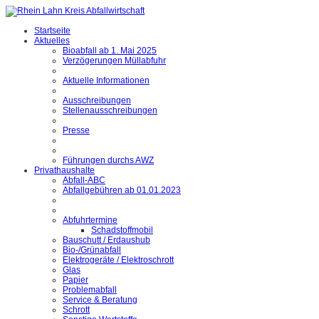
Startseite
Aktuelles
Bioabfall ab 1. Mai 2025
Verzögerungen Müllabfuhr
Aktuelle Informationen
Ausschreibungen
Stellenausschreibungen
Presse
Führungen durchs AWZ
Privathaushalte
Abfall-ABC
Abfallgebühren ab 01.01.2023
Abfuhrtermine
Schadstoffmobil
Bauschutt / Erdaushub
Bio-/Grünabfall
Elektrogeräte / Elektroschrott
Glas
Papier
Problemabfall
Service & Beratung
Schrott