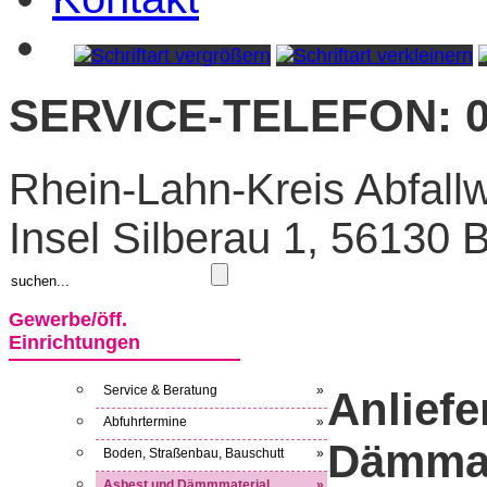
SERVICE-TELEFON: 0
Rhein-Lahn-Kreis Abfallw
Insel Silberau 1, 56130
Gewerbe/öff.
Einrichtungen
Service & Beratung
»
Anlief
Abfuhrtermine
»
Dämmat
Boden, Straßenbau, Bauschutt
»
Asbest und Dämmmaterial
»