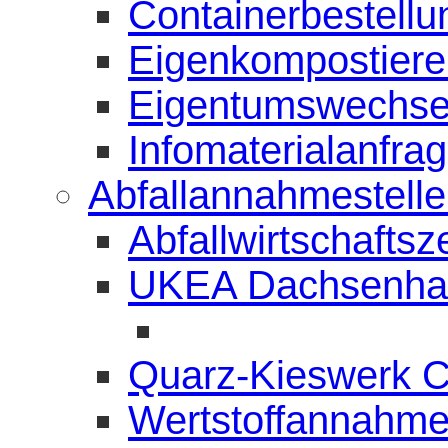
Containerbestellu
Eigenkompostierer
Eigentumswechse
Infomaterialanfra
Abfallannahmestell
Abfallwirtschafts
UKEA Dachsenha
Quarz-Kieswerk 
Wertstoffannahme