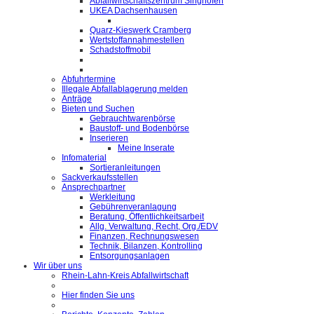
Abfallwirtschaftszentrum Singhofen
UKEA Dachsenhausen
Quarz-Kieswerk Cramberg
Wertstoffannahmestellen
Schadstoffmobil
Abfuhrtermine
Illegale Abfallablagerung melden
Anträge
Bieten und Suchen
Gebrauchtwarenbörse
Baustoff- und Bodenbörse
Inserieren
Meine Inserate
Infomaterial
Sortieranleitungen
Sackverkaufsstellen
Ansprechpartner
Werkleitung
Gebührenveranlagung
Beratung, Öffentlichkeitsarbeit
Allg. Verwaltung, Recht, Org./EDV
Finanzen, Rechnungswesen
Technik, Bilanzen, Kontrolling
Entsorgungsanlagen
Wir über uns
Rhein-Lahn-Kreis Abfallwirtschaft
Hier finden Sie uns