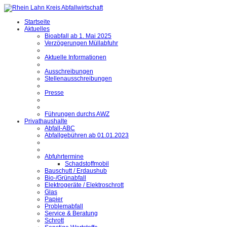
Startseite
Aktuelles
Bioabfall ab 1. Mai 2025
Verzögerungen Müllabfuhr
Aktuelle Informationen
Ausschreibungen
Stellenausschreibungen
Presse
Führungen durchs AWZ
Privathaushalte
Abfall-ABC
Abfallgebühren ab 01.01.2023
Abfuhrtermine
Schadstoffmobil
Bauschutt / Erdaushub
Bio-/Grünabfall
Elektrogeräte / Elektroschrott
Glas
Papier
Problemabfall
Service & Beratung
Schrott