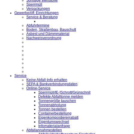
Sonstige Wertstoffe
Sperrmüll
Verpackungen
Gewerbe/öff. Einrichtungen
Service & Beratung
Abfuhrtermine
Boden, Straßenbau, Bauschutt
Asbest und Dämmmaterial
Nachweisverordnung
Service
Keine Abfall-Info erhalten
SEPA & Bankverbindungsdaten
Online-Service
Sperrmüll/[E-]Schrott/Grünschnit
Defekte Abfalltonne melden
Tonnengröße tauschen
Tonnenabholung
Tonnen bestellen
Containerbestellung
Eigenkompostiererrabatt
Eigentumswechsel
Infomaterialanfrage
Abfallannahmestellen