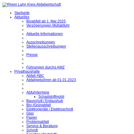
Startseite
Aktuelles
Bioabfall ab 1. Mai 2025
Verzögerungen Müllabfuhr
Aktuelle Informationen
Ausschreibungen
Stellenausschreibungen
Presse
Führungen durchs AWZ
Privathaushalte
Abfall-ABC
Abfallgebühren ab 01.01.2023
Abfuhrtermine
Schadstoffmobil
Bauschutt / Erdaushub
Bio-/Grünabfall
Elektrogeräte / Elektroschrott
Glas
Papier
Problemabfall
Service & Beratung
Schrott