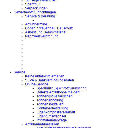
Sonstige Wertstoffe
Sperrmüll
Verpackungen
Gewerbe/öff. Einrichtungen
Service & Beratung
Abfuhrtermine
Boden, Straßenbau, Bauschutt
Asbest und Dämmmaterial
Nachweisverordnung
Service
Keine Abfall-Info erhalten
SEPA & Bankverbindungsdaten
Online-Service
Sperrmüll/[E-]Schrott/Grünschnit
Defekte Abfalltonne melden
Tonnengröße tauschen
Tonnenabholung
Tonnen bestellen
Containerbestellung
Eigenkompostiererrabatt
Eigentumswechsel
Infomaterialanfrage
Abfallannahmestellen