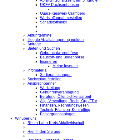
Abfallwirtschaftszentrum Singhofen
UKEA Dachsenhausen
Quarz-Kieswerk Cramberg
Wertstoffannahmestellen
Schadstoffmobil
Abfuhrtermine
Illegale Abfallablagerung melden
Anträge
Bieten und Suchen
Gebrauchtwarenbörse
Baustoff- und Bodenbörse
Inserieren
Meine Inserate
Infomaterial
Sortieranleitungen
Sackverkaufsstellen
Ansprechpartner
Werkleitung
Gebührenveranlagung
Beratung, Öffentlichkeitsarbeit
Allg. Verwaltung, Recht, Org./EDV
Finanzen, Rechnungswesen
Technik, Bilanzen, Kontrolling
Entsorgungsanlagen
Wir über uns
Rhein-Lahn-Kreis Abfallwirtschaft
Hier finden Sie uns