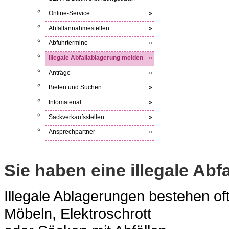
Online-Service
»
Abfallannahmestellen
»
Abfuhrtermine
»
Illegale Abfallablagerung melden
»
Anträge
»
Bieten und Suchen
»
Infomaterial
»
Sackverkaufsstellen
»
Ansprechpartner
»
Sie haben eine illegale Ab
Illegale Ablagerungen bestehen of
Möbeln, Elektroschrott