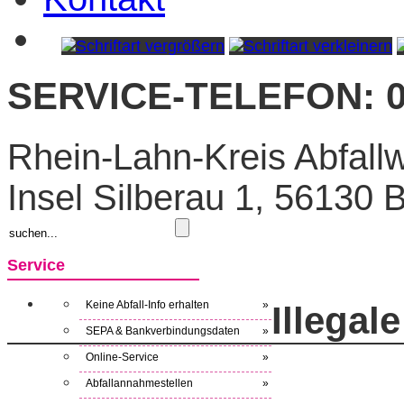
SERVICE-TELEFON: 0
Rhein-Lahn-Kreis Abfallw
Insel Silberau 1, 56130
Service
Keine Abfall-Info erhalten
»
Illegal
SEPA & Bankverbindungsdaten
»
Online-Service
»
Abfallannahmestellen
»