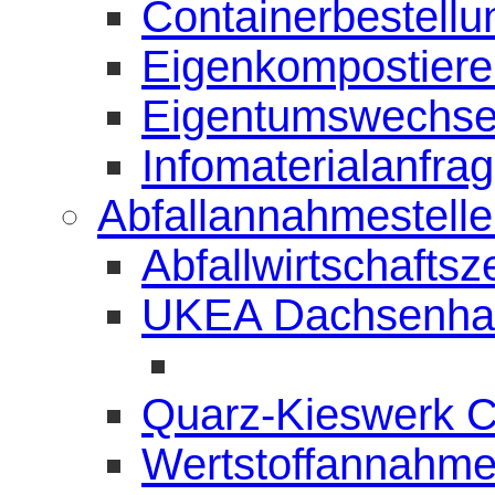
Containerbestellu
Eigenkompostierer
Eigentumswechse
Infomaterialanfra
Abfallannahmestell
Abfallwirtschafts
UKEA Dachsenha
Quarz-Kieswerk 
Wertstoffannahme