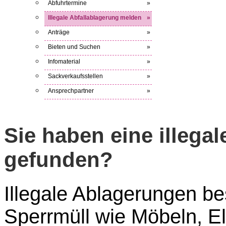
Abfuhrtermine
»
Illegale Abfallablagerung melden
»
Anträge
»
Bieten und Suchen
»
Infomaterial
»
Sackverkaufsstellen
»
Ansprechpartner
»
Sie haben eine illega
gefunden?
Illegale Ablagerungen be
Sperrmüll wie Möbeln, El