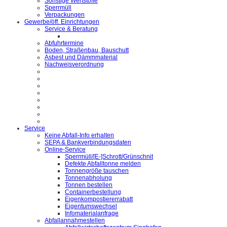
Sonstige Wertstoffe
Sperrmüll
Verpackungen
Gewerbe/öff. Einrichtungen
Service & Beratung
Abfuhrtermine
Boden, Straßenbau, Bauschutt
Asbest und Dämmmaterial
Nachweisverordnung
Service
Keine Abfall-Info erhalten
SEPA & Bankverbindungsdaten
Online-Service
Sperrmüll/[E-]Schrott/Grünschnit
Defekte Abfalltonne melden
Tonnengröße tauschen
Tonnenabholung
Tonnen bestellen
Containerbestellung
Eigenkompostiererrabatt
Eigentumswechsel
Infomaterialanfrage
Abfallannahmestellen