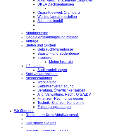
Abfallwirtschaftszentrum Singhofen
UKEA Dachsenhausen
Quarz-Kieswerk Cramberg
Wertstoffannahmestellen
Schadstoffmobil
Abfuhrtermine
Illegale Abfallablagerung melden
Anträge
Bieten und Suchen
Gebrauchtwarenbörse
Baustoff- und Bodenbörse
Inserieren
Meine Inserate
Infomaterial
Sortieranleitungen
Sackverkaufsstellen
Ansprechpartner
Werkleitung
Gebührenveranlagung
Beratung, Öffentlichkeitsarbeit
Allg. Verwaltung, Recht, Org./EDV
Finanzen, Rechnungswesen
Technik, Bilanzen, Kontrolling
Entsorgungsanlagen
Wir über uns
Rhein-Lahn-Kreis Abfallwirtschaft
Hier finden Sie uns