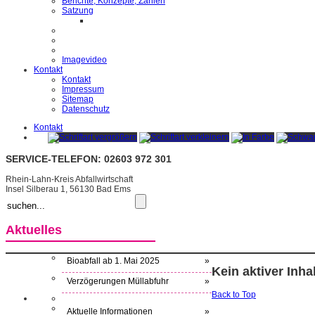
Berichte, Konzepte, Zahlen
Satzung
Imagevideo
Kontakt
Kontakt
Impressum
Sitemap
Datenschutz
Kontakt
SERVICE-TELEFON: 02603 972 301
Rhein-Lahn-Kreis Abfallwirtschaft
Insel Silberau 1, 56130 Bad Ems
Aktuelles
Bioabfall ab 1. Mai 2025
»
Kein aktiver Inh
Verzögerungen Müllabfuhr
»
Back to Top
Aktuelle Informationen
»