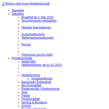
Startseite
Aktuelles
Bioabfall ab 1. Mai 2025
Verzögerungen Müllabfuhr
Aktuelle Informationen
Ausschreibungen
Stellenausschreibungen
Presse
Führungen durchs AWZ
Privathaushalte
Abfall-ABC
Abfallgebühren ab 01.01.2023
Abfuhrtermine
Schadstoffmobil
Bauschutt / Erdaushub
Bio-/Grünabfall
Elektrogeräte / Elektroschrott
Glas
Papier
Problemabfall
Service & Beratung
Schrott