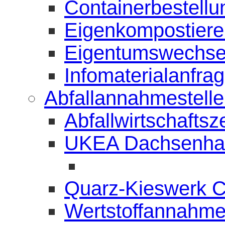
Containerbestellu
Eigenkompostierer
Eigentumswechse
Infomaterialanfra
Abfallannahmestell
Abfallwirtschafts
UKEA Dachsenha
Quarz-Kieswerk 
Wertstoffannahme