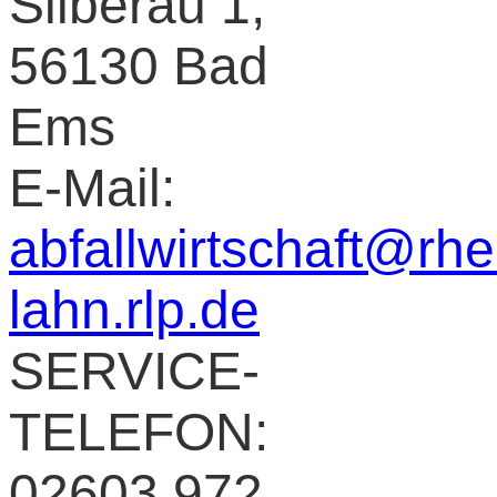
Silberau 1,
56130 Bad
Ems
E-Mail:
abfallwirtschaft@rhe
lahn.rlp.de
SERVICE-
TELEFON:
02603 972