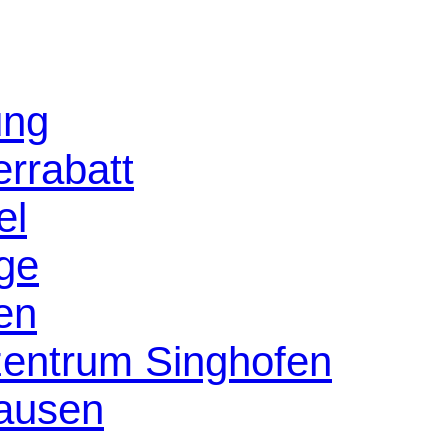
ung
rrabatt
el
age
en
szentrum Singhofen
ausen