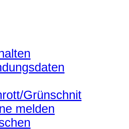
halten
ndungsdaten
hrott/Grünschnit
nne melden
schen