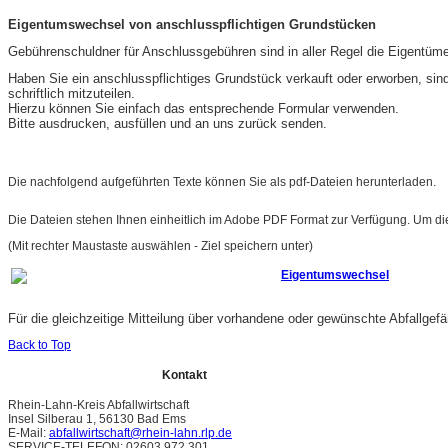
Eigentumswechsel von anschlusspflichtigen Grundstücken
Gebührenschuldner für Anschlussgebühren sind in aller Regel die Eigentüme
Haben Sie ein anschlusspflichtiges Grundstück verkauft oder erworben, sind 
schriftlich mitzuteilen.
Hierzu können Sie einfach das entsprechende Formular verwenden.
Bitte ausdrucken, ausfüllen und an uns zurück senden.
Die nachfolgend aufgeführten Texte können Sie als pdf-Dateien herunterladen
Die Dateien stehen Ihnen einheitlich im Adobe PDF Format zur Verfügung. Um d
(Mit rechter Maustaste auswählen - Ziel speichern unter)
Eigentumswechsel
Für die gleichzeitige Mitteilung über vorhandene oder gewünschte Abfallge
Back to Top
Kontakt
Rhein-Lahn-Kreis Abfallwirtschaft
Insel Silberau 1, 56130 Bad Ems
E-Mail:
abfallwirtschaft@rhein-lahn.rlp.de
SERVICE-TELEFON: 02603 972 301