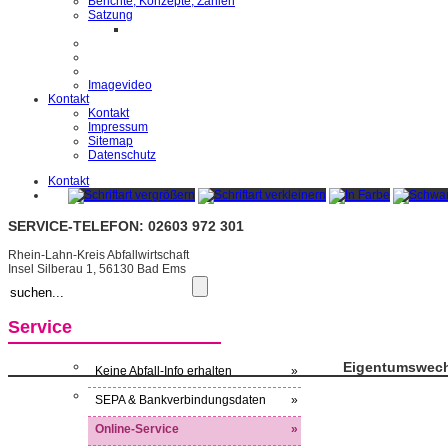
Berichte, Konzepte, Zahlen
Satzung
Imagevideo
Kontakt
Kontakt
Impressum
Sitemap
Datenschutz
Kontakt
SERVICE-TELEFON: 02603 972 301
Rhein-Lahn-Kreis Abfallwirtschaft
Insel Silberau 1, 56130 Bad Ems
Service
Eigentumswech
Keine Abfall-Info erhalten
»
SEPA & Bankverbindungsdaten
»
Online-Service
»