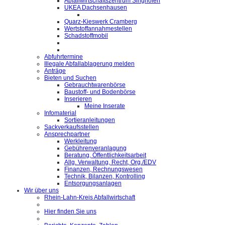
Abfallwirtschaftszentrum Singhofen
UKEA Dachsenhausen
Quarz-Kieswerk Cramberg
Wertstoffannahmestellen
Schadstoffmobil
Abfuhrtermine
Illegale Abfallablagerung melden
Anträge
Bieten und Suchen
Gebrauchtwarenbörse
Baustoff- und Bodenbörse
Inserieren
Meine Inserate
Infomaterial
Sortieranleitungen
Sackverkaufsstellen
Ansprechpartner
Werkleitung
Gebührenveranlagung
Beratung, Öffentlichkeitsarbeit
Allg. Verwaltung, Recht, Org./EDV
Finanzen, Rechnungswesen
Technik, Bilanzen, Kontrolling
Entsorgungsanlagen
Wir über uns
Rhein-Lahn-Kreis Abfallwirtschaft
Hier finden Sie uns