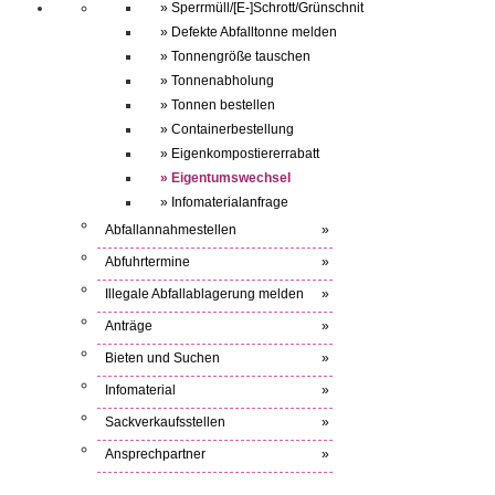
» Sperrmüll/[E-]Schrott/Grünschnit
» Defekte Abfalltonne melden
» Tonnengröße tauschen
» Tonnenabholung
» Tonnen bestellen
» Containerbestellung
» Eigenkompostiererrabatt
» Eigentumswechsel
» Infomaterialanfrage
Abfallannahmestellen
»
Abfuhrtermine
»
Illegale Abfallablagerung melden
»
Anträge
»
Bieten und Suchen
»
Infomaterial
»
Sackverkaufsstellen
»
Ansprechpartner
»