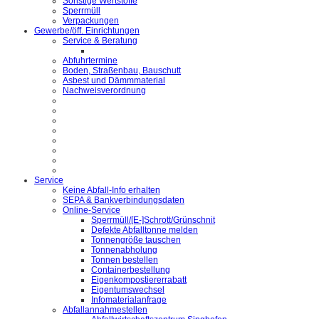
Sonstige Wertstoffe
Sperrmüll
Verpackungen
Gewerbe/öff. Einrichtungen
Service & Beratung
Abfuhrtermine
Boden, Straßenbau, Bauschutt
Asbest und Dämmmaterial
Nachweisverordnung
Service
Keine Abfall-Info erhalten
SEPA & Bankverbindungsdaten
Online-Service
Sperrmüll/[E-]Schrott/Grünschnit
Defekte Abfalltonne melden
Tonnengröße tauschen
Tonnenabholung
Tonnen bestellen
Containerbestellung
Eigenkompostiererrabatt
Eigentumswechsel
Infomaterialanfrage
Abfallannahmestellen