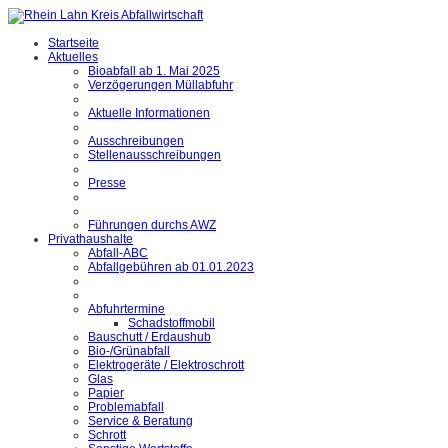
Startseite
Aktuelles
Bioabfall ab 1. Mai 2025
Verzögerungen Müllabfuhr
Aktuelle Informationen
Ausschreibungen
Stellenausschreibungen
Presse
Führungen durchs AWZ
Privathaushalte
Abfall-ABC
Abfallgebühren ab 01.01.2023
Abfuhrtermine
Schadstoffmobil
Bauschutt / Erdaushub
Bio-/Grünabfall
Elektrogeräte / Elektroschrott
Glas
Papier
Problemabfall
Service & Beratung
Schrott