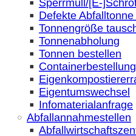
Sperrmüll/[E-]Schro
Defekte Abfalltonn
Tonnengröße tausc
Tonnenabholung
Tonnen bestellen
Containerbestellung
Eigenkompostiererr
Eigentumswechsel
Infomaterialanfrage
Abfallannahmestellen
Abfallwirtschaftsze