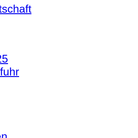
25
fuhr
en