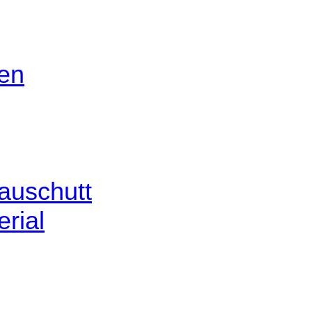
gen
auschutt
rial