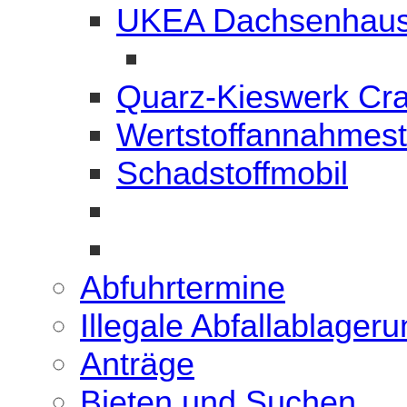
UKEA Dachsenhau
Quarz-Kieswerk Cr
Wertstoffannahmest
Schadstoffmobil
Abfuhrtermine
Illegale Abfallablager
Anträge
Bieten und Suchen