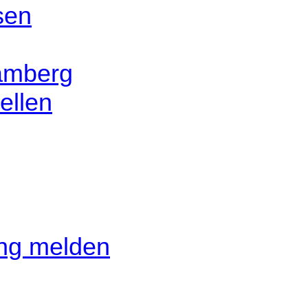
sen
amberg
ellen
ung melden