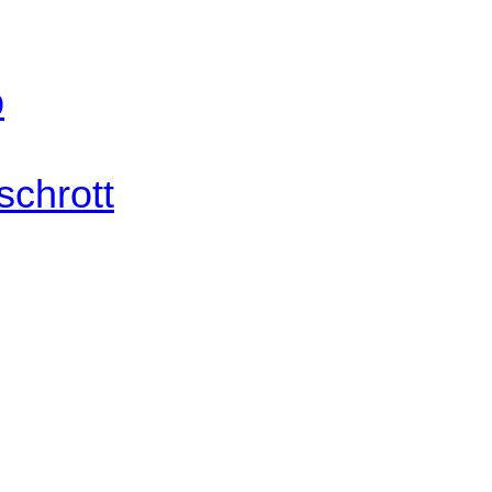
b
schrott