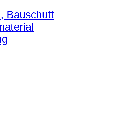
, Bauschutt
aterial
ng