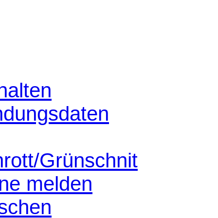
halten
ndungsdaten
hrott/Grünschnit
nne melden
schen