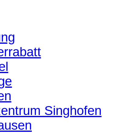
ung
rrabatt
el
age
en
szentrum Singhofen
ausen