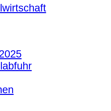
 2025
labfuhr
nen