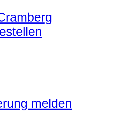
 Cramberg
stellen
gerung melden