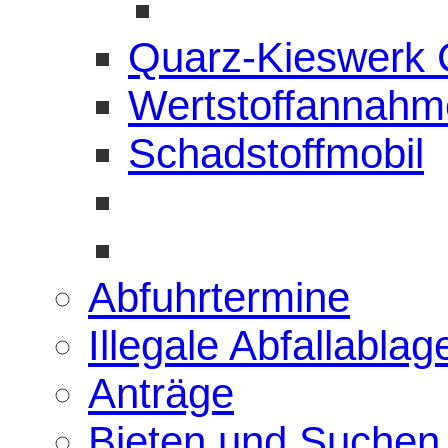
Quarz-Kieswerk
Wertstoffannahme
Schadstoffmobil
Abfuhrtermine
Illegale Abfallabla
Anträge
Bieten und Suchen