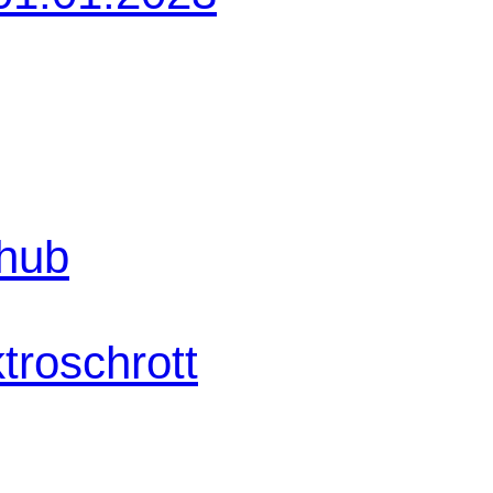
shub
troschrott