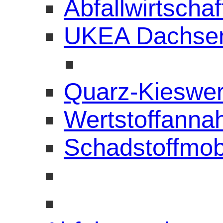
Abfallwirtscha
UKEA Dachse
Quarz-Kieswe
Wertstoffanna
Schadstoffmob