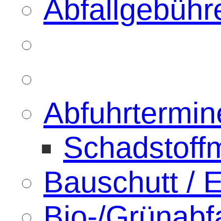
Abfallgebühr
Abfuhrtermin
Schadstoffm
Bauschutt / 
Bio-/Grünabfa