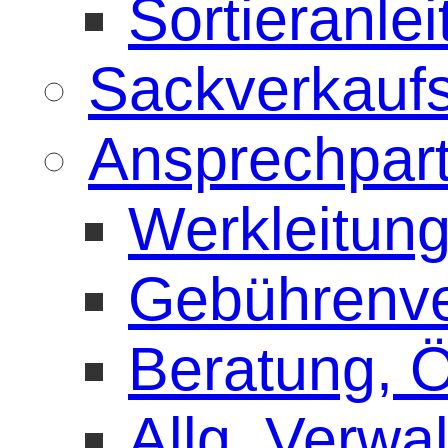
Sortieranle
Sackverkaufs
Ansprechpar
Werkleitun
Gebührenve
Beratung, Öf
Allg. Verwa