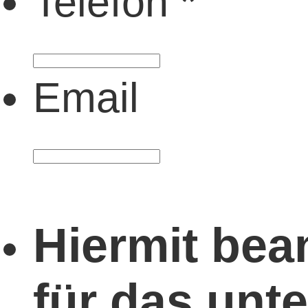
Telefon
*
Email
Hiermit bean
für das unt