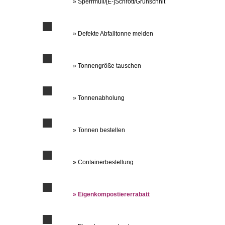
» Sperrmüll/[E-]Schrott/Grünschnit
» Defekte Abfalltonne melden
» Tonnengröße tauschen
» Tonnenabholung
» Tonnen bestellen
» Containerbestellung
» Eigenkompostiererrabatt