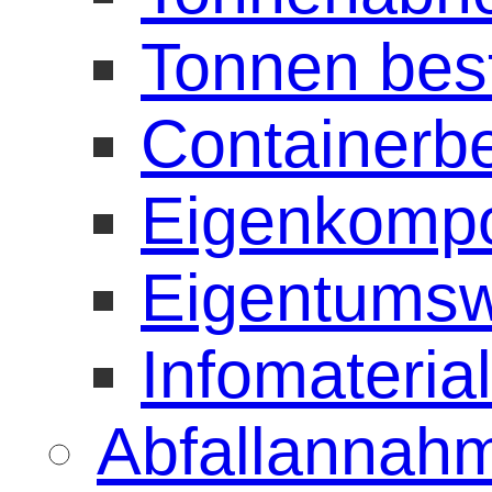
Tonnen best
Containerbe
Eigenkompos
Eigentumsw
Infomateria
Abfallannahm