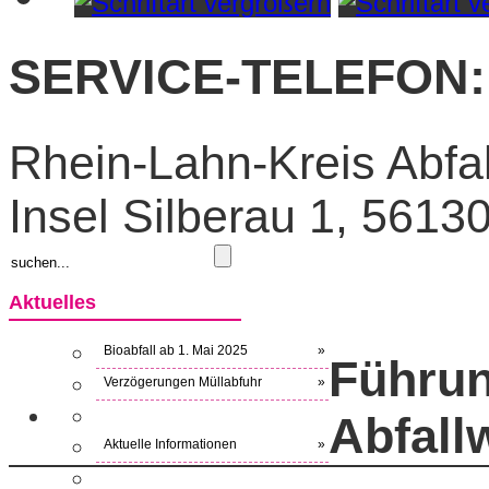
SERVICE-TELEFON: 
Rhein-Lahn-Kreis Abfal
Insel Silberau 1, 561
Aktuelles
Bioabfall ab 1. Mai 2025
»
Führu
Verzögerungen Müllabfuhr
»
Abfall
Aktuelle Informationen
»