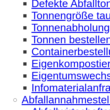
Defekte Abfallt
Tonnengröße ta
Tonnenabholung
Tonnen bestelle
Containerbestel
Eigenkompostier
Eigentumswechs
Infomaterialanfr
Abfallannahmestel