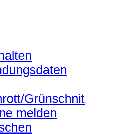
halten
ndungsdaten
hrott/Grünschnit
nne melden
schen