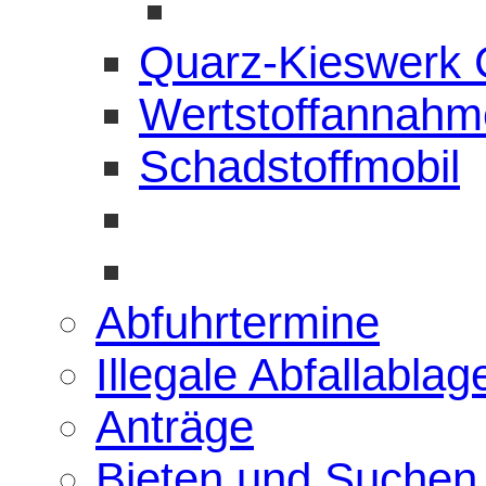
Quarz-Kieswerk
Wertstoffannahme
Schadstoffmobil
Abfuhrtermine
Illegale Abfallabla
Anträge
Bieten und Suchen