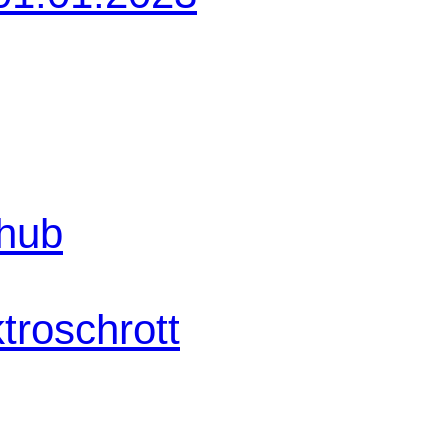
shub
troschrott