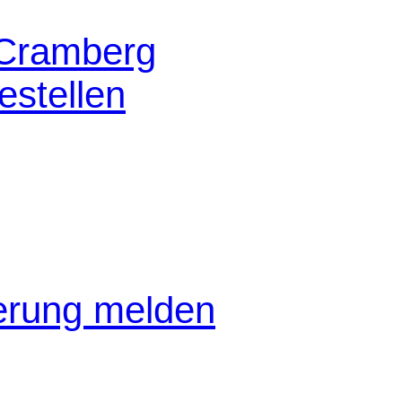
 Cramberg
stellen
gerung melden