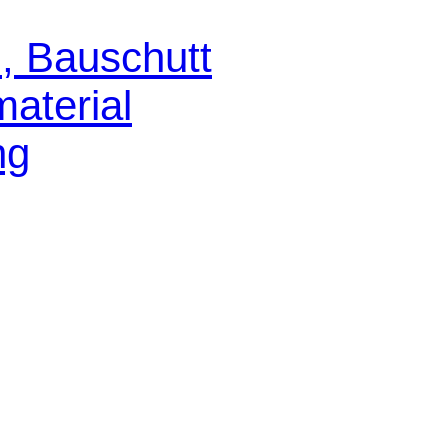
, Bauschutt
aterial
ng