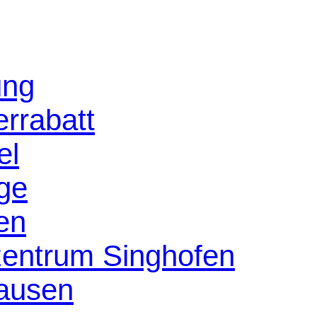
ung
rrabatt
el
age
en
szentrum Singhofen
ausen