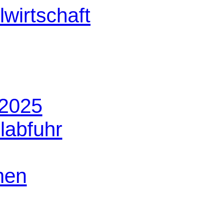
 2025
labfuhr
nen