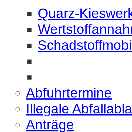
Quarz-Kieswer
Wertstoffannah
Schadstoffmobi
Abfuhrtermine
Illegale Abfallab
Anträge