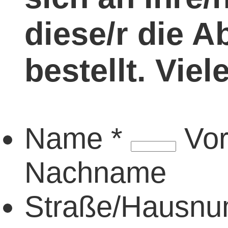
diese/r die A
bestellt. Vie
Name
*
Vo
Nachname
Straße/Hausn