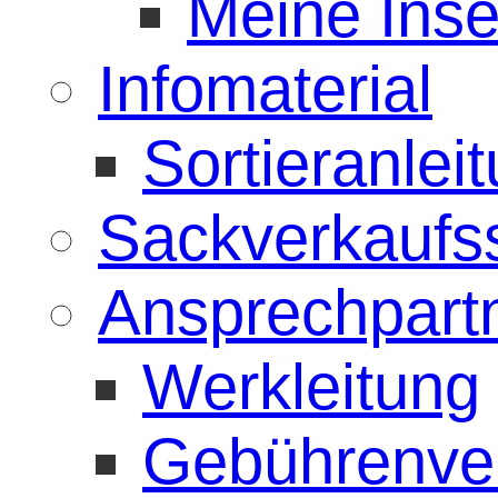
Meine Inse
Infomaterial
Sortieranlei
Sackverkaufss
Ansprechpart
Werkleitung
Gebührenve