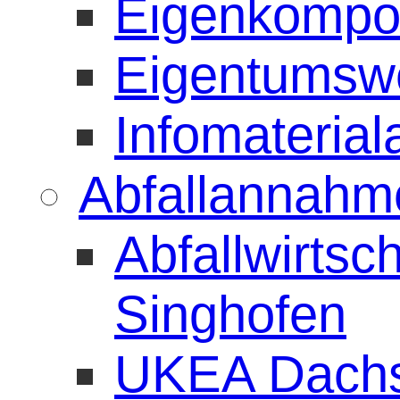
Eigenkompos
Eigentumsw
Infomaterial
Abfallannahme
Abfallwirtsc
Singhofen
UKEA Dach