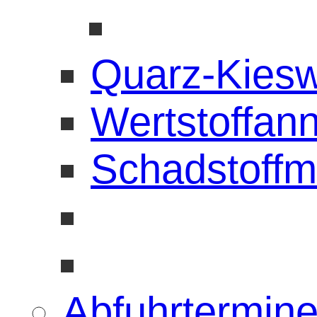
Quarz-Kies
Wertstoffan
Schadstoffm
Abfuhrtermin