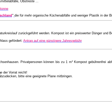
ittelabfälle, Obstreste ...
otonne
tschland
"
die für mehr organische Küchenabfälle und weniger Plastik in der Bi
turkreislauf zurückgeführt werden. Kompost ist ein preiswerter Dünger und B
hlass gefördert:
Antrag auf eine günstigere Jahresgebühr
hsenhausen. Privatpersonen können bis zu 1 m³ Kompost gebührenfrei abho
 der Vorrat reicht!
zudecken, bitte eine geeignete Plane mitbringen.