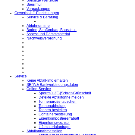
Sonstige Wertstoffe
Sperrmüll
Verpackungen
Gewerbe/öff. Einrichtungen
Service & Beratung
Abfuhrtermine
Boden, Straßenbau, Bauschutt
Asbest und Dämmmaterial
Nachweisverordnung
Service
Keine Abfall-Info erhalten
SEPA & Bankverbindungsdaten
Online-Service
Sperrmüll/[E-]Schrott/Grünschnit
Defekte Abfalltonne melden
Tonnengröße tauschen
Tonnenabholung
Tonnen bestellen
Containerbestellung
Eigenkompostiererrabatt
Eigentumswechsel
Infomaterialanfrage
Abfallannahmestellen