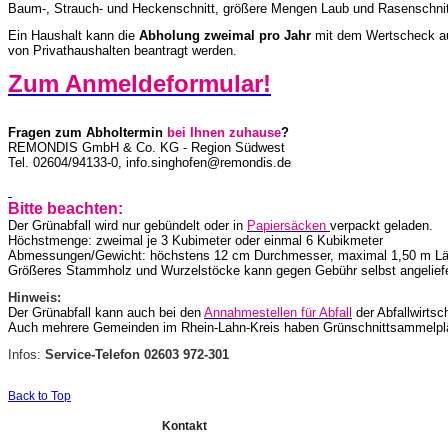
Baum-, Strauch- und Heckenschnitt, größere Mengen Laub und Rasenschnitt
Ein Haushalt kann die
Abholung zweimal pro Jahr
mit dem Wertscheck au
von Privathaushalten beantragt werden.
Zum Anmeldeformular!
Fragen zum Abholtermin
bei Ihnen zuhause
?
REMONDIS GmbH & Co. KG - Region Südwest
Tel. 02604/94133-0, info.singhofen@remondis.de
Bitte beachten:
Der Grünabfall wird nur gebündelt oder in
Papiersäcken
verpackt geladen.
Höchstmenge: zweimal je 3 Kubimeter oder einmal 6 Kubikmeter
Abmessungen/Gewicht: höchstens 12 cm Durchmesser, maximal 1,50 m Län
Größeres Stammholz und Wurzelstöcke kann gegen Gebühr selbst angelief
Hinweis:
Der Grünabfall kann auch bei den
Annahmestellen für Abfall
der Abfallwirtsc
Auch mehrere Gemeinden im Rhein-Lahn-Kreis haben Grünschnittsammelplät
Infos:
Service-Telefon 02603 972-301
Back to Top
Kontakt