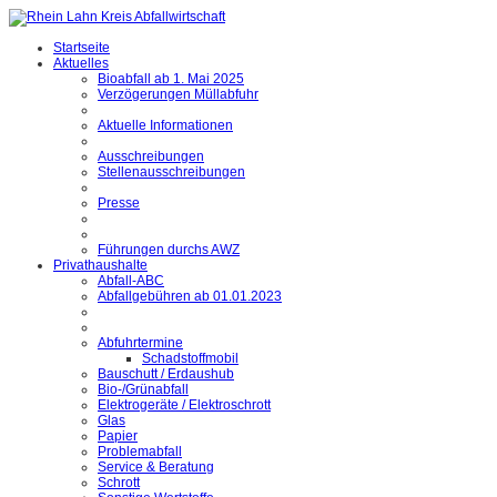
Startseite
Aktuelles
Bioabfall ab 1. Mai 2025
Verzögerungen Müllabfuhr
Aktuelle Informationen
Ausschreibungen
Stellenausschreibungen
Presse
Führungen durchs AWZ
Privathaushalte
Abfall-ABC
Abfallgebühren ab 01.01.2023
Abfuhrtermine
Schadstoffmobil
Bauschutt / Erdaushub
Bio-/Grünabfall
Elektrogeräte / Elektroschrott
Glas
Papier
Problemabfall
Service & Beratung
Schrott