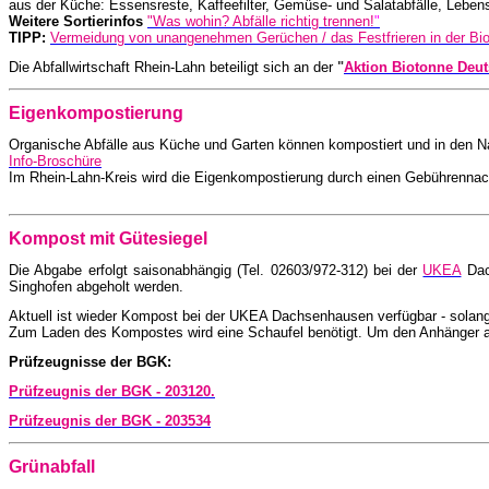
aus der Küche: Essensreste, Kaffeefilter, Gemüse- und Salatabfälle, Lebensm
Weitere Sortierinfos
"
Was wohin? Abfälle richtig trennen!
"
TIPP:
Vermeidung von unangenehmen Gerüchen / das Festfrieren in der Bi
Die Abfallwirtschaft Rhein-Lahn beteiligt sich an der
"
Aktion Biotonne Deu
Eigenkompostierung
Organische Abfälle aus Küche und Garten können kompostiert und in den Na
Info-Broschüre
Im Rhein-Lahn-Kreis wird die Eigenkompostierung durch einen Gebührennac
Kompost mit Gütesiegel
Die Abgabe erfolgt saisonabhängig (Tel. 02603/972-312)
b
ei der
UKEA
Dac
Singhofen abgeholt werden.
Aktuell ist wieder Kompost bei der UKEA Dachsenhausen verfügbar - solange
Zum Laden des Kompostes wird eine Schaufel benötigt. Um den Anhänger ab
Prüfzeugnisse der BGK:
Prüfzeugnis der BGK - 203120
.
Prüfzeugnis der BGK - 203534
Grünabfall